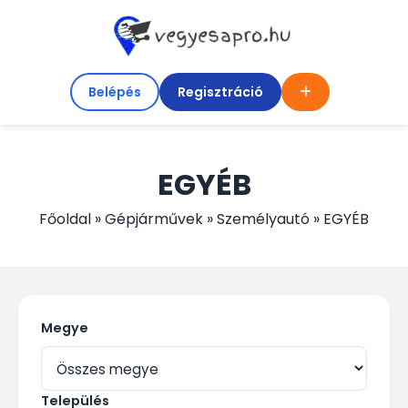
Belépés
Regisztráció
EGYÉB
Főoldal
»
Gépjárművek
»
Személyautó
»
EGYÉB
Megye
Település