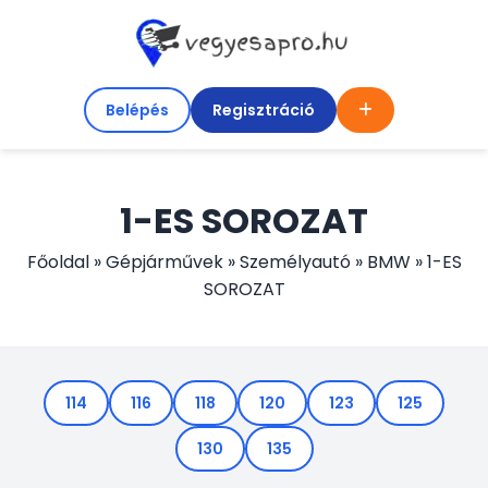
Belépés
Regisztráció
1-ES SOROZAT
Főoldal
»
Gépjárművek
»
Személyautó
»
BMW
»
1-ES
SOROZAT
114
116
118
120
123
125
130
135