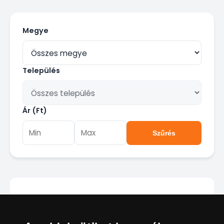
Megye
Település
Ár (Ft)
Szűrés
Jelenleg nincsenek találatok a