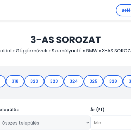
Bel
3-AS SOROZAT
oldal
»
Gépjárművek
»
Személyautó
»
BMW
»
3-AS SOROZ
318
320
323
324
325
328
elepülés
Ár (Ft)