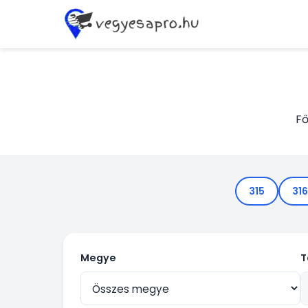
Fő
315
316
Megye
T