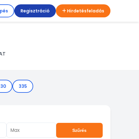
épés
Regisztráció
Hirdetésfeladás
AT
330
335
Szűrés