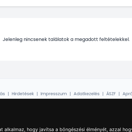
Jelenleg nincsenek találatok a megadott feltételekkel.
dás
|
Hirdetések
|
Impresszum
|
Adatkezelés
|
ÁSZF
|
Apró
Minden jog fenntartva! © 2020-2026. 4Web Kft.
t alkalmaz, hogy javítsa a böngészési élményét, azzal hog