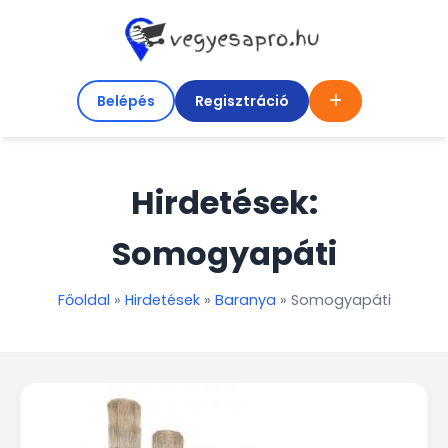
Belépés
Regisztráció
Hirdetések:
Somogyapáti
Főoldal
»
Hirdetések
»
Baranya
»
Somogyapáti