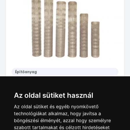
Építőanyag
Kerítés!!! Vadháló, drótfonat, drótháló, oszlop, kapu, vadkerítés, drótkerítés
369 Ft
Az oldal sütiket használ
Somogyapáti
Az oldal sütiket és egyéb nyomkövető
technológiákat alkalmaz, hogy javítsa a
böngészési élményét, azzal hogy személyre
szabott tartalmakat és célzott hirdetéseket