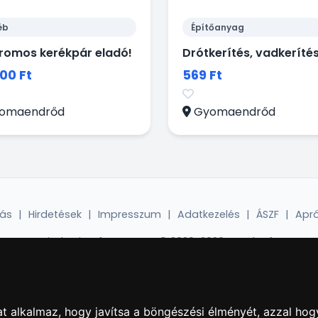
éb
Építőanyag
tromos kerékpár eladó!
00 Ft
569 Ft
omaendrőd
Gyomaendrőd
dás
|
Hirdetések
|
Impresszum
|
Adatkezelés
|
ÁSZF
|
Apró
Minden jog fenntartva! © 2020-2026. 4Web Kft.
t alkalmaz, hogy javítsa a böngészési élményét, azzal hog