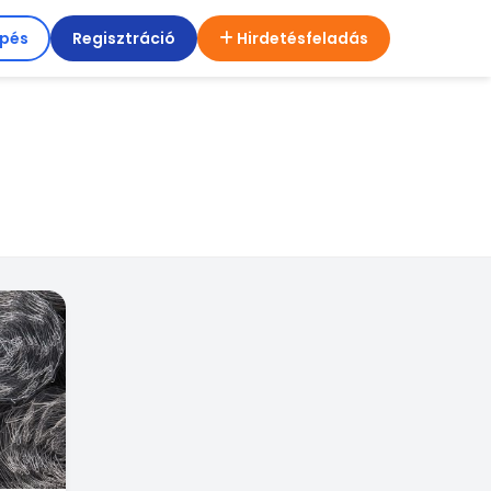
épés
Regisztráció
Hirdetésfeladás