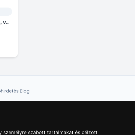
Drótkerítés, vadkerítés, vadháló, drótfonat, oszlop, kapu, kerítés
hirdetés Blog
y személyre szabott tartalmakat és célzott