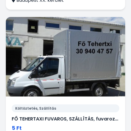
Budapest XX. kerület
Költöztetés, Szállítás
FŐ TEHERTAXI FUVAROS, SZÁLLÍTÁS, fuvarozás, költöztetés, bútorszállítás kisteherautóval
5 Ft