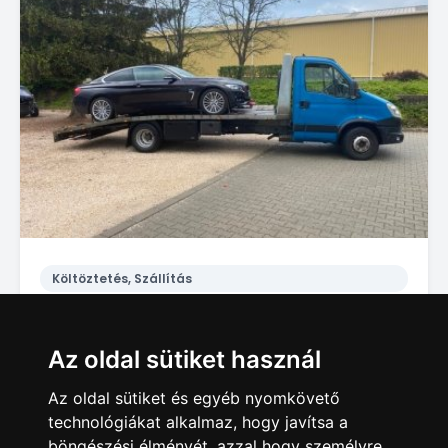
Költöztetés, Szállítás
Nem indul az autója Polgárdi Lepsény Úrhida környékén? Segítünk. 06 20 9188649.
1 Ft
Az oldal sütiket használ
Polgárdi
Az oldal sütiket és egyéb nyomkövető
technológiákat alkalmaz, hogy javítsa a
böngészési élményét, azzal hogy személyre