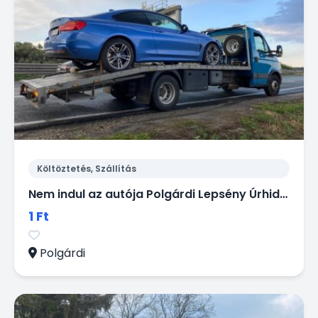
Költöztetés, Szállítás
Nem indul az autója Polgárdi Lepsény Úrhida környékén? Segítünk. 06 20 9188649.
1 Ft
Polgárdi