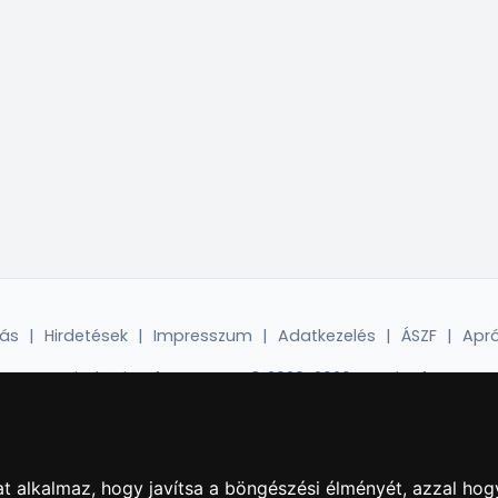
dás
|
Hirdetések
|
Impresszum
|
Adatkezelés
|
ÁSZF
|
Apró
Minden jog fenntartva! © 2020-2026. 4Web Kft.
t alkalmaz, hogy javítsa a böngészési élményét, azzal hog