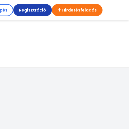
épés
Regisztráció
Hirdetésfeladás