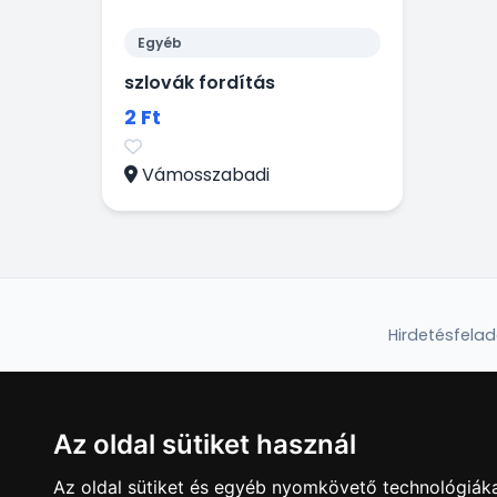
Egyéb
szlovák fordítás
2 Ft
Vámosszabadi
Hirdetésfela
Az oldal sütiket használ
Az oldal sütiket és egyéb nyomkövető technológiáka