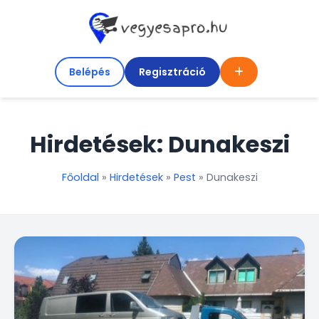
Belépés
Regisztráció
Hirdetések: Dunakeszi
Főoldal
»
Hirdetések
»
Pest
»
Dunakeszi