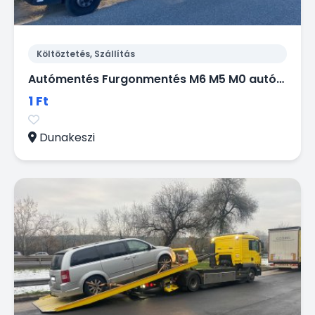
Költöztetés, Szállítás
Autómentés Furgonmentés M6 M5 M0 autópálya 0-24
1 Ft
Dunakeszi