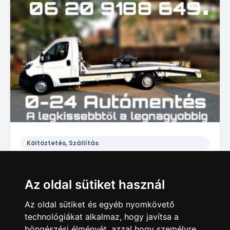
Költöztetés, Szállítás
Autómentés Autószállítás Siófok Zamárdi Balatonszemes 0-24.
1 Ft
Az oldal sütiket használ
Siófok
Az oldal sütiket és egyéb nyomkövető
technológiákat alkalmaz, hogy javítsa a
böngészési élményét, azzal hogy személyre