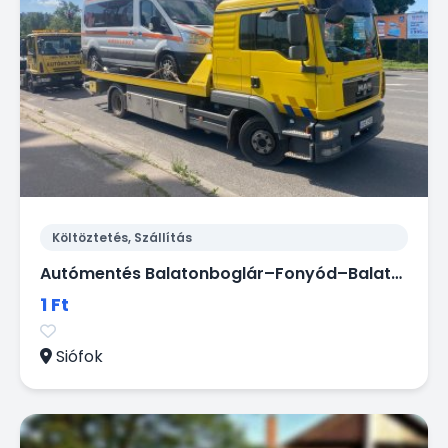
Költöztetés, Szállítás
Autómentés Balatonboglár–Fonyód–Balatonfenyves – 0–24 gyors segítség!
1 Ft
Siófok