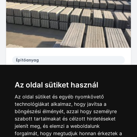
Építőanyag
Kerítés anyagok a gyártótól: vadháló, drótháló, drótfonat, kapu, oszlop
369 Ft
Az oldal sütiket használ
Körmend
Az oldal sütiket és egyéb nyomkövető
technológiákat alkalmaz, hogy javítsa a
böngészési élményét, azzal hogy személyre
szabott tartalmakat és célzott hirdetéseket
jelenít meg, és elemzi a weboldalunk
forgalmát, hogy megtudjuk honnan érkeztek a