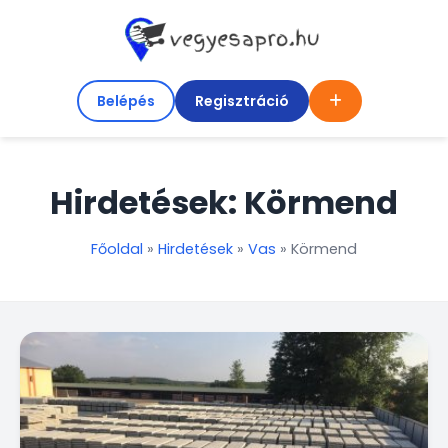
Belépés
Regisztráció
Hirdetések: Körmend
Főoldal
»
Hirdetések
»
Vas
»
Körmend