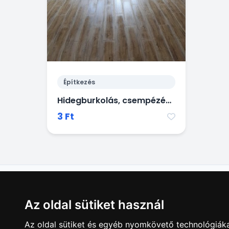
Építkezés
Hidegburkolás, csempézés, padlólapozás, hidegburkolat javítása
3 Ft
Hirdetésfela
Az oldal sütiket használ
Az oldal sütiket és egyéb nyomkövető technológiáka