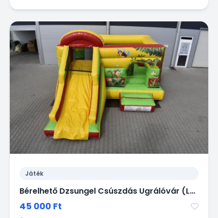
Játék
Bérelhető Dzsungel Csúszdás Ugrálóvár (Légvár)
45 000 Ft