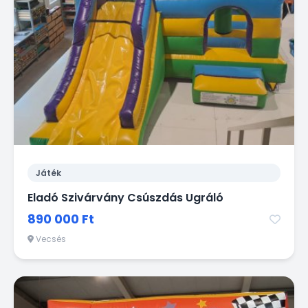
Játék
Eladó Szivárvány Csúszdás Ugráló
890 000 Ft
Vecsés