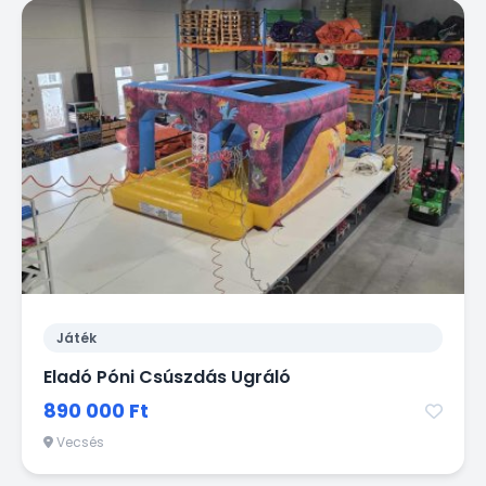
Játék
Eladó Póni Csúszdás Ugráló
890 000 Ft
Vecsés