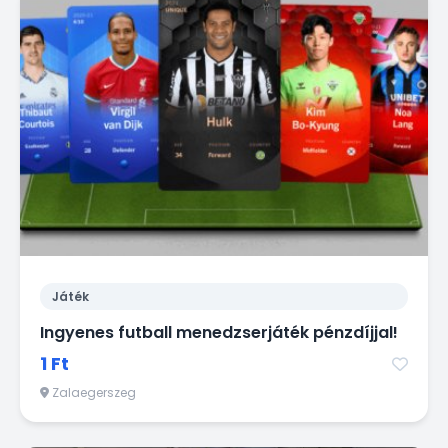
Játék
Ingyenes futball menedzserjáték pénzdíjjal!
1 Ft
Zalaegerszeg