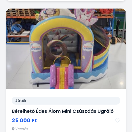
Játék
Bérelhető Édes Álom Mini Csúszdás Ugráló
25 000 Ft
Vecsés