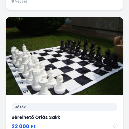
Vecsés
Játék
Bérelhető Óriás Sakk
22 000 Ft