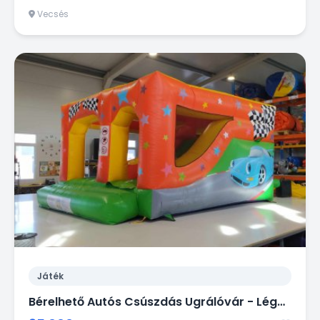
Vecsés
Játék
Bérelhető Autós Csúszdás Ugrálóvár - Légvár