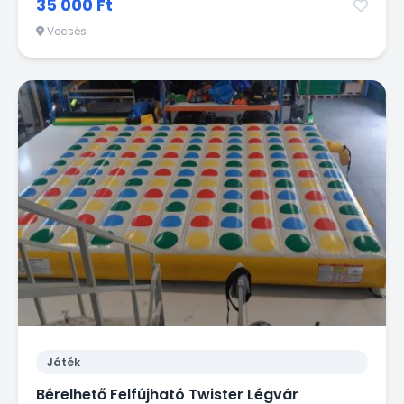
35 000 Ft
Vecsés
Játék
Bérelhető Felfújható Twister Légvár