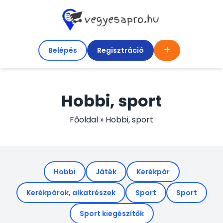
Belépés
Regisztráció
Hobbi, sport
Főoldal
»
Hobbi, sport
Hobbi
Játék
Kerékpár
Kerékpárok, alkatrészek
Sport
Sport
Sport kiegészítők