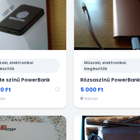
aki, elektronikai
Műszaki, elektronikai
észítők
kiegészítők
te színű PowerBank
Rózsaszínű PowerBank
0 Ft
5 000 Ft
van
Hatvan