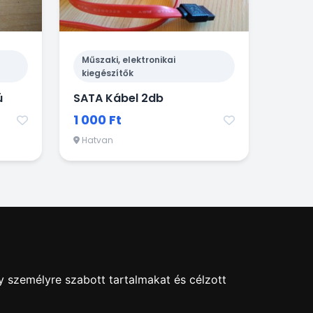
Műszaki, elektronikai
kiegészítők
ú
SATA Kábel 2db
1 000 Ft
Hatvan
y személyre szabott tartalmakat és célzott
hirdetés Blog