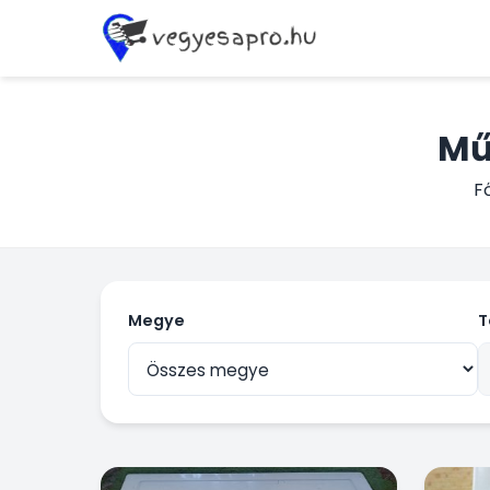
Mű
F
Megye
T