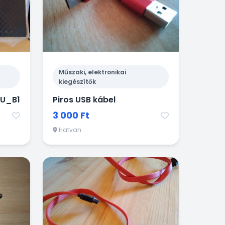
Műszaki, elektronikai
kiegészítők
6U_B1
Piros USB kábel
3 000 Ft
Hatvan