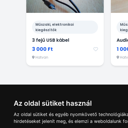
Műszaki, elektronikai
Műsz
kiegészítők
kieg
3 fejű USB kábel
Audi
3 000 Ft
1 00
Hatvan
Hat
Az oldal sütiket használ
Az oldal sütiket és egyéb nyomkövető technológiáka
hirdetéseket jelenít meg, és elemzi a weboldalunk f
Hirdetésfela