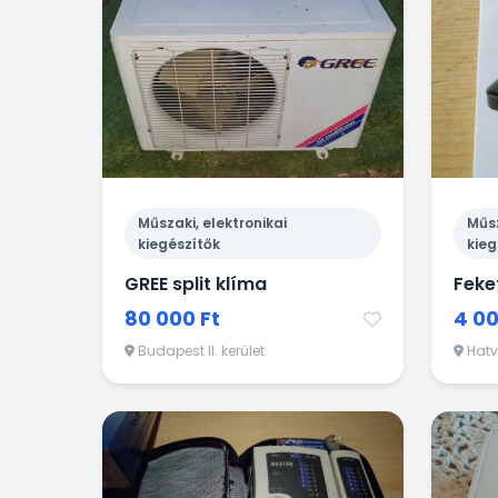
Műszaki, elektronikai
Műsz
kiegészítők
kieg
GREE split klíma
Feke
80 000 Ft
4 00
Budapest II. kerület
Hat