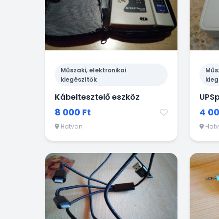
Műszaki, elektronikai
Műsz
kiegészítők
kieg
Kábeltesztelő eszköz
UPSp
8 000 Ft
4 00
Hatvan
Hat