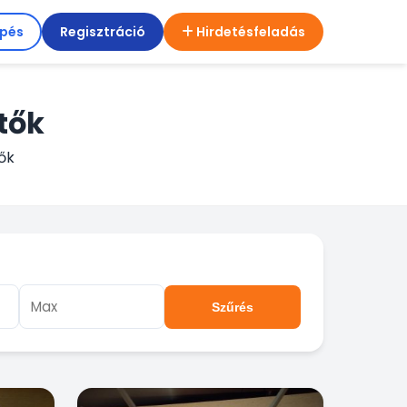
épés
Regisztráció
Hirdetésfeladás
tők
tők
Szűrés