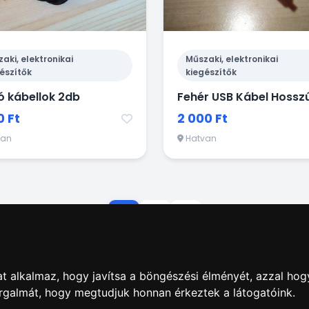
aki, elektronikai
Műszaki, elektronikai
észítők
kiegészítők
ó kábellok 2db
Fehér USB Kábel Hossz
0 Ft
2 000 Ft
van
Hatvan
1
2
3
t alkalmaz, hogy javítsa a böngészési élményét, azzal hog
orgalmát, hogy megtudjuk honnan érkeztek a látogatóink.
dás
|
Hirdetések
|
Impresszum
|
Adatkezelés
|
ÁSZF
|
Apró