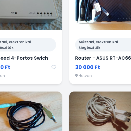
aki, elektronikai
Műszaki, elektronikai
észítők
kiegészítők
eed 4-Portos Swich
Router - ASUS RT-AC6
0 Ft
30 000 Ft
van
Hatvan