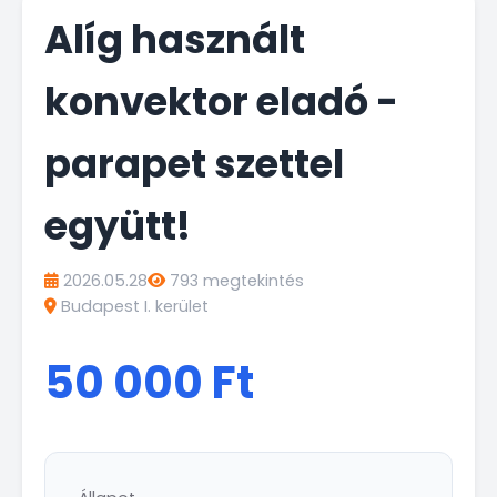
Alíg használt
konvektor eladó -
parapet szettel
együtt!
2026.05.28
793 megtekintés
Budapest I. kerület
50 000 Ft