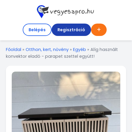
Belépés
Regisztráció
Főoldal
»
Otthon, kert, növény
»
Egyéb
»
Alíg használt
konvektor eladó - parapet szettel együtt!