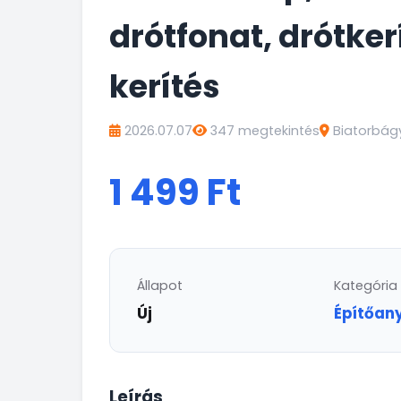
drótfonat, drótker
kerítés
2026.07.07
347 megtekintés
Biatorbág
1 499 Ft
Állapot
Kategória
Új
Építőan
Leírás