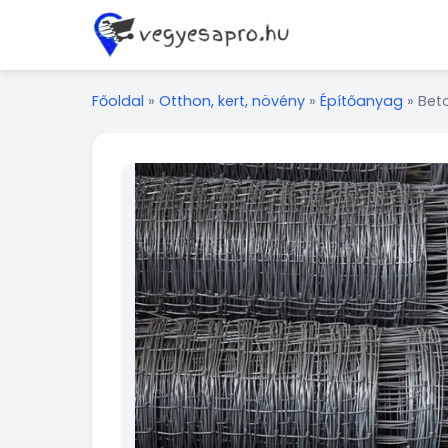
Főoldal
»
Otthon, kert, növény
»
Építőanyag
»
Beto