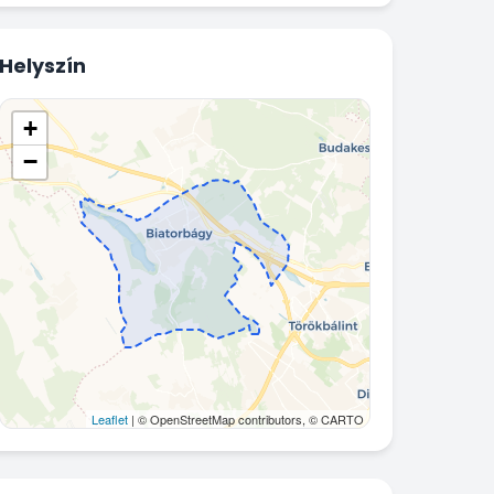
Helyszín
+
−
Leaflet
| © OpenStreetMap contributors, © CARTO