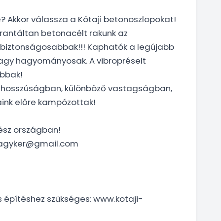
e? Akkor válassza a Kótaji betonoszlopokat!
arantáltan betonacélt rakunk az
 biztonságosabbak!!! Kaphatók a legújabb
 vagy hagyományosak. A vibropréselt
bbak!
 cm hosszúságban, különböző vastagságban,
aink előre kampózottak!
ész országban!
esnagyker@gmail.com
s építéshez szükséges: www.kotaji-