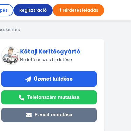
épés
Regisztráció
Hirdetésfeladás
u, kerítés
Kótaji Kerítésgyártó
Hirdető összes hirdetése
Üzenet küldése
Telefonszám mutatása
E-mail mutatása