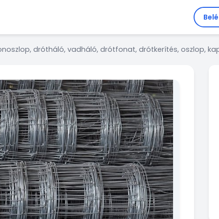
Bel
noszlop, drótháló, vadháló, drótfonat, drótkerítés, oszlop, kap