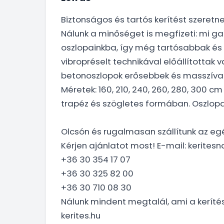
Biztonságos és tartós kerítést szeretn
Nálunk a minőséget is megfizeti: mi g
oszlopainkba, így még tartósabbak és
vibropréselt technikával előállítottak
betonoszlopok erősebbek és masszíva
Méretek: 160, 210, 240, 260, 280, 300
trapéz és szögletes formában. Oszlop
Olcsón és rugalmasan szállítunk az eg
Kérjen ajánlatot most! E-mail: kerit
+36 30 354 17 07
+36 30 325 82 00
+36 30 710 08 30
Nálunk mindent megtalál, ami a keríté
kerites.hu