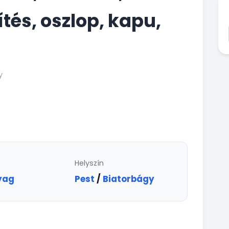
ítés, oszlop, kapu,
y
Helyszín
yag
Pest
/
Biatorbágy