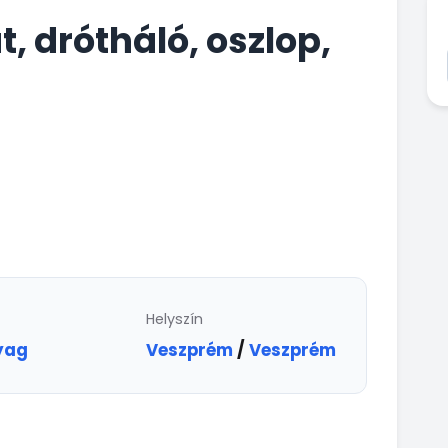
, drótháló, oszlop,
Helyszín
yag
Veszprém
/
Veszprém