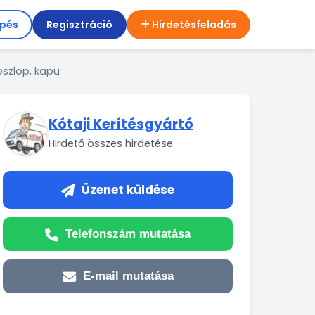
épés
Regisztráció
Hirdetésfeladás
oszlop, kapu
Kótaji Kerítésgyártó
Hirdető összes hirdetése
Üzenet küldése
Telefonszám mutatása
E-mail mutatása