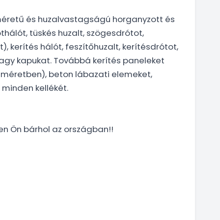
méretű és huzalvastagságú horganyzott és
hálót, tüskés huzalt, szögesdrótot,
 kerítés hálót, feszítőhuzalt, kerítésdrótot,
s nagy kapukat. Továbbá kerítés paneleket
s méretben), beton lábazati elemeket,
 minden kellékét.
yen Ön bárhol az országban!!