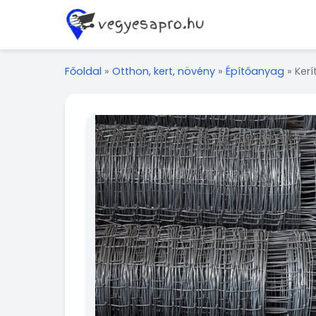
Főoldal
»
Otthon, kert, növény
»
Építőanyag
»
Ker