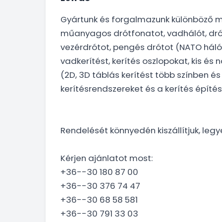
Gyártunk és forgalmazunk különböző 
műanyagos drótfonatot, vadhálót, drót
vezérdrótot, pengés drótot (NATO hálót),
vadkerítést, kerítés oszlopokat, kis é
(2D, 3D táblás kerítést több színben é
kerítésrendszereket és a kerítés építés
Rendelését könnyedén kiszállítjuk, leg
Kérjen ajánlatot most:
+36--30 180 87 00
+36--30 376 74 47
+36--30 68 58 581
+36--30 791 33 03