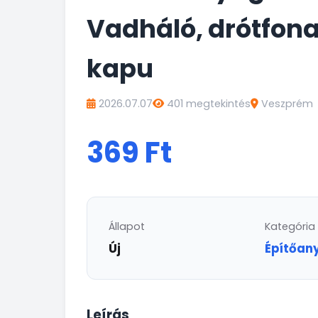
Vadháló, drótfonat
kapu
2026.07.07
401 megtekintés
Veszprém
369 Ft
Állapot
Kategória
Új
Építőan
Leírás