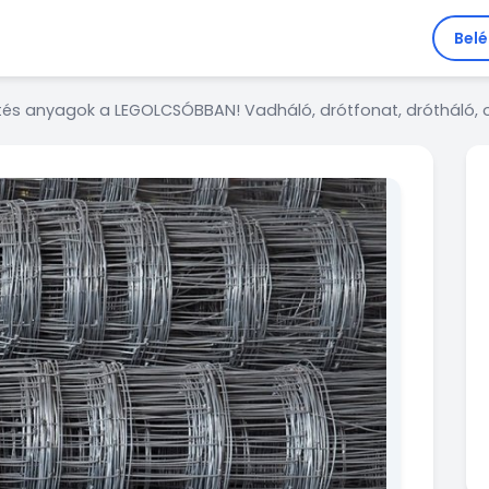
Bel
ítés anyagok a LEGOLCSÓBBAN! Vadháló, drótfonat, drótháló, 