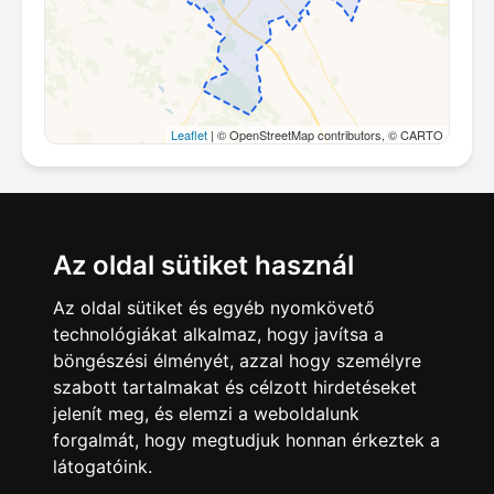
Leaflet
| © OpenStreetMap contributors, © CARTO
Megosztás
Az oldal sütiket használ
Az oldal sütiket és egyéb nyomkövető
technológiákat alkalmaz, hogy javítsa a
böngészési élményét, azzal hogy személyre
szabott tartalmakat és célzott hirdetéseket
jelenít meg, és elemzi a weboldalunk
forgalmát, hogy megtudjuk honnan érkeztek a
látogatóink.
Hirdetésfeladás
|
Hirdetések
|
Impresszum
|
Adatkezelés
|
ÁSZF
|
Apróhirdetés Blog