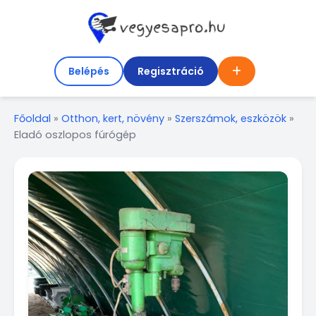
Belépés
Regisztráció
Főoldal
»
Otthon, kert, növény
»
Szerszámok, eszközök
»
Eladó oszlopos fúrógép