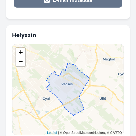
E-mail mutatása
Helyszín
+
−
Leaflet
| © OpenStreetMap contributors, © CARTO