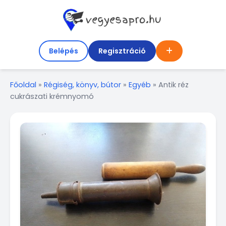
Belépés
Regisztráció
Főoldal
»
Régiség, könyv, bútor
»
Egyéb
»
Antik réz
cukrászati krémnyomó