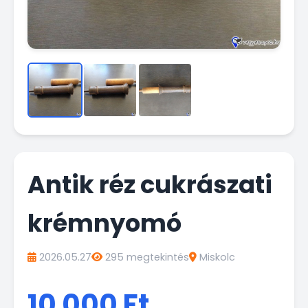
Antik réz cukrászati
krémnyomó
2026.05.27
295 megtekintés
Miskolc
10 000 Ft