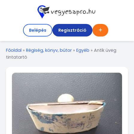
Belépés
Regisztráció
Főoldal
»
Régiség, könyv, bútor
»
Egyéb
»
Antik üveg
tintatartó