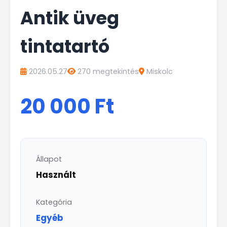
Antik üveg
tintatartó
2026.05.27
270 megtekintés
Miskolc
20 000 Ft
Állapot
Használt
Kategória
Egyéb