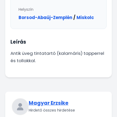
Helyszín
Borsod-Abaúj-Zemplén
/
Miskolc
Leírás
Antik üveg tintatartó (kalamáris) tapperrel
és tollakkal.
Magyar Erzsike
Hirdető összes hirdetése