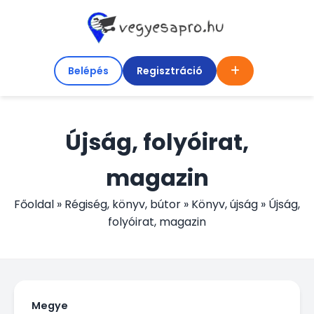
Belépés
Regisztráció
Újság, folyóirat,
magazin
Főoldal
»
Régiség, könyv, bútor
»
Könyv, újság
»
Újság,
folyóirat, magazin
Megye