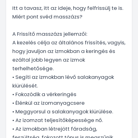
Itt a tavasz, itt az ideje, hogy felfrissülj te is.
Miért pont svéd masszázs?
A Frissítő masszázs jellemzői:
A kezelés célja az általános frissítés, vagyis,
hogy javuljon az izmokban a keringés és
ezáltal jobb legyen az izmok
terhelhetősége.
• Segíti az izmokban lévő salakanyagok
kiürülését.
• Fokozódik a vérkeringés
• Élénkül az izomanyagcsere
• Meggyorsul a salakanyagok kiürülése.
• Az izomzat teljesítőképessége nő.
• Az izmokban létrejött fáradság,
feszültség, fokozott tónus is megszűnik.