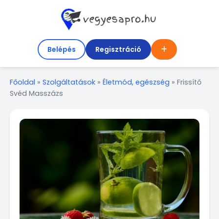
Belépés
Regisztráció
Főoldal
»
Szolgáltatások
»
Életmód, egészség
»
Frissítő
Svéd Masszázs