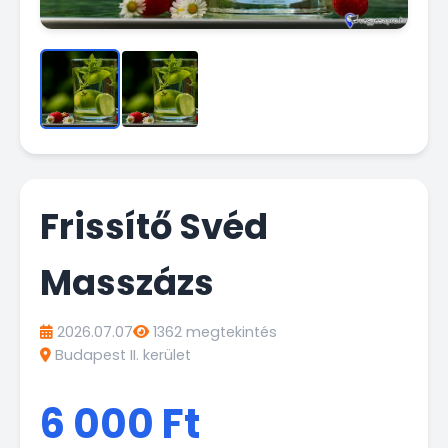
Frissítő Svéd
Masszázs
2026.07.07
1362 megtekintés
Budapest II. kerület
6 000 Ft