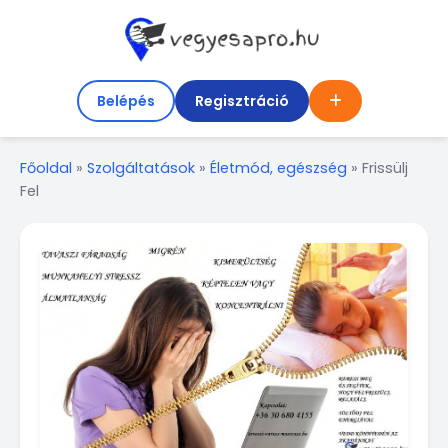
Belépés
Regisztráció
Főoldal
»
Szolgáltatások
»
Életmód, egészség
»
Frissülj
Fel