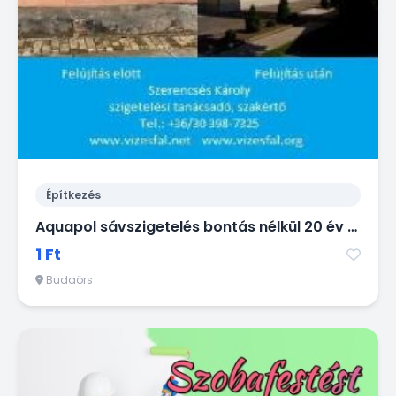
Építkezés
Aquapol sávszigetelés bontás nélkül 20 év garanciával!
1 Ft
Budaörs