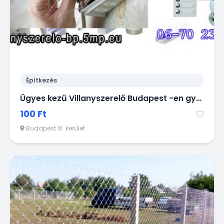
Építkezés
Ügyes kezű Villanyszerelő Budapest -en gyorsan házhoz megy kisebb munkák miatt is!
100 Ft
Budapest IX. kerület