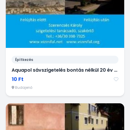
Építkezés
Aquapol sávszigetelés bontás nélkül 20 év garanciával!
10 Ft
Budajenő