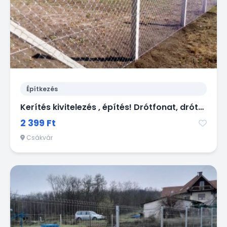
Építkezés
Kerítés kivitelezés , építés! Drótfonat, drótháló, vadháló, oszlop, kapu
2 399 Ft
Csákvár