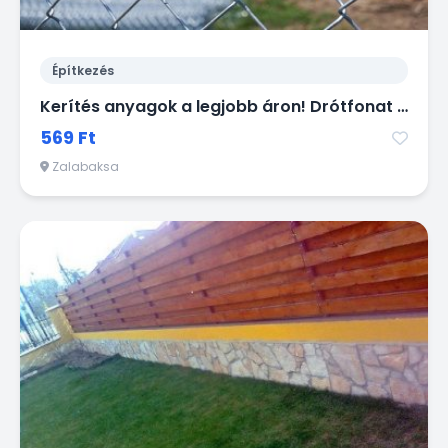
Építkezés
Kerítés anyagok a legjobb áron! Drótfonat vadháló betonoszlop kapu
569 Ft
Zalabaksa