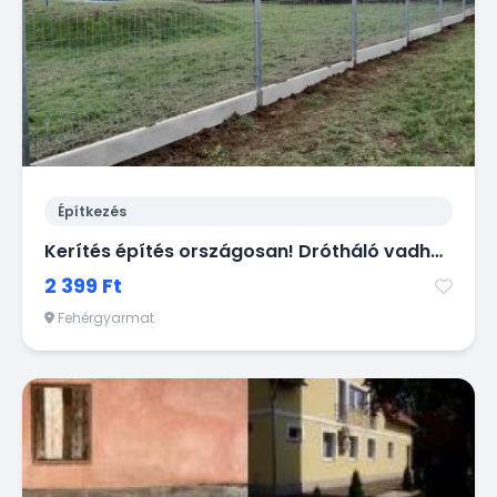
Építkezés
Kerítés építés országosan! Drótháló vadháló drótfonat oszlop kapu
2 399 Ft
Fehérgyarmat