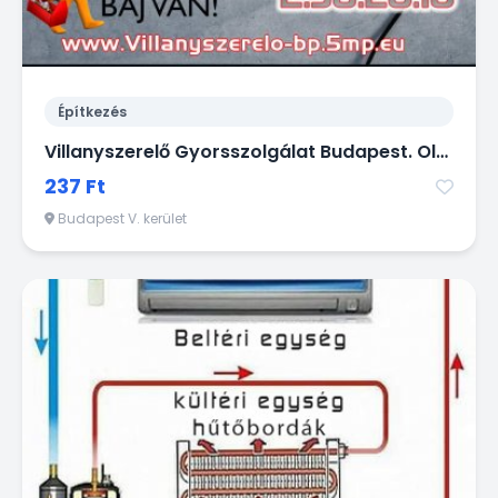
Építkezés
Villanyszerelő Gyorsszolgálat Budapest. Olcsó, Ügyes kezű Villanyszerelő Budapest -en gyorsan házhoz megy kisebb munkák miatt is!
237 Ft
Budapest V. kerület