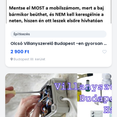
Építkezés
Olcsó Villanyszerelő Budapest -en gyorsan házhoz megy kisebb munkák miatt is!
2 900 Ft
Budapest XII. kerület