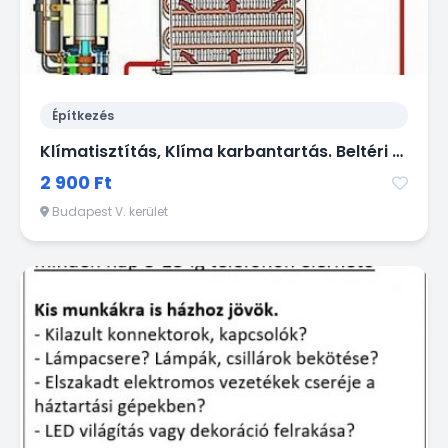
Építkezés
Klímatisztítás, Klíma karbantartás. Beltéri és kültéri klímák évenkénti vegyszeres és mechanikai tisztítása - gyorsan, olcsón házhoz megyek!
2 900 Ft
Budapest V. kerület