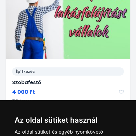
Építkezés
Szobafestő
4 000 Ft
Debrecen
Az oldal sütiket használ
Az oldal sütiket és egyéb nyomkövető
1
2
3
4
5
6
7