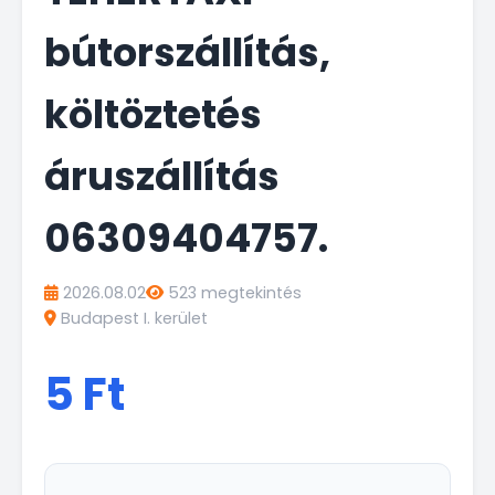
bútorszállítás,
költöztetés
áruszállítás
06309404757.
2026.08.02
523 megtekintés
Budapest I. kerület
5 Ft