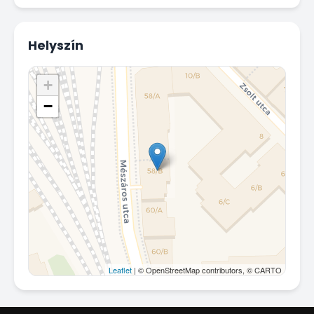
Helyszín
+
−
Leaflet
| © OpenStreetMap contributors, © CARTO