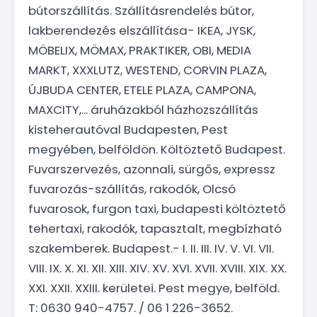
bútorszállítás. Szállításrendelés bútor,
lakberendezés elszállítása- IKEA, JYSK,
MÖBELIX, MÖMAX, PRAKTIKER, OBI, MEDIA
MARKT, XXXLUTZ, WESTEND, CORVIN PLAZA,
ÚJBUDA CENTER, ETELE PLAZA, CAMPONA,
MAXCITY,... áruházakból házhozszállítás
kisteherautóval Budapesten, Pest
megyében, belföldön. Költöztető Budapest.
Fuvarszervezés, azonnali, sürgős, expressz
fuvarozás-szállítás, rakodók, Olcsó
fuvarosok, furgon taxi, budapesti költöztető
tehertaxi, rakodók, tapasztalt, megbízható
szakemberek. Budapest.- I. II. III. IV. V. VI. VII.
VIII. IX. X. XI. XII. XIII. XIV. XV. XVI. XVII. XVIII. XIX. XX.
XXI. XXII. XXIII. kerületei. Pest megye, belföld.
T: 0630 940-4757. / 06 1 226-3652.