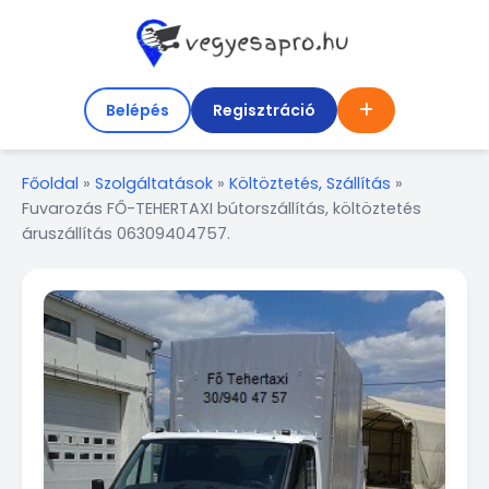
Belépés
Regisztráció
Főoldal
»
Szolgáltatások
»
Költöztetés, Szállítás
»
Fuvarozás FŐ-TEHERTAXI bútorszállítás, költöztetés
áruszállítás 06309404757.