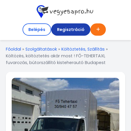
Belépés
Regisztráció
Főoldal
»
Szolgáltatások
»
Költöztetés, Szállítás
»
Költözés, költöztetés akár most ! FŐ-TEHERTAXI,
fuvarozás, bútorszállító kisteherautó Budapest