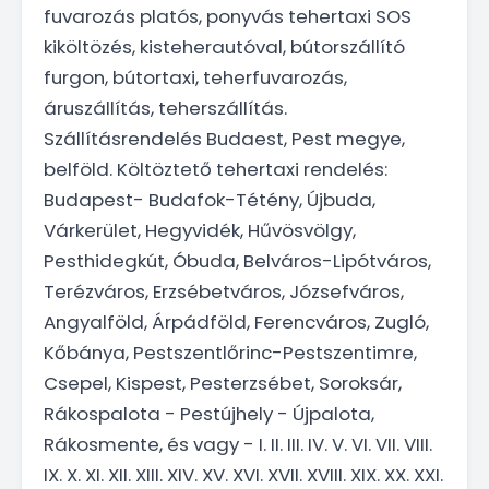
fuvarozás platós, ponyvás tehertaxi SOS
kiköltözés, kisteherautóval, bútorszállító
furgon, bútortaxi, teherfuvarozás,
áruszállítás, teherszállítás.
Szállításrendelés Budaest, Pest megye,
belföld. Költöztető tehertaxi rendelés:
Budapest- Budafok-Tétény, Újbuda,
Várkerület, Hegyvidék, Hűvösvölgy,
Pesthidegkút, Óbuda, Belváros-Lipótváros,
Terézváros, Erzsébetváros, Józsefváros,
Angyalföld, Árpádföld, Ferencváros, Zugló,
Kőbánya, Pestszentlőrinc-Pestszentimre,
Csepel, Kispest, Pesterzsébet, Soroksár,
Rákospalota - Pestújhely - Újpalota,
Rákosmente, és vagy - I. II. III. IV. V. VI. VII. VIII.
IX. X. XI. XII. XIII. XIV. XV. XVI. XVII. XVIII. XIX. XX. XXI.