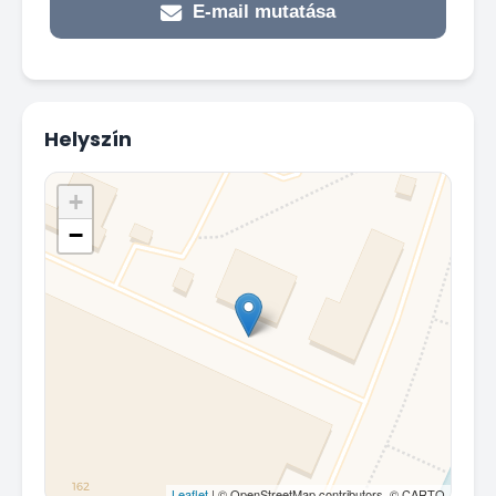
E-mail mutatása
Helyszín
+
−
Leaflet
| © OpenStreetMap contributors, © CARTO