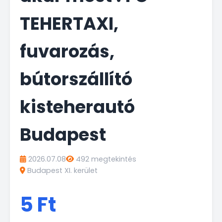
TEHERTAXI,
fuvarozás,
bútorszállító
kisteherautó
Budapest
2026.07.08
492 megtekintés
Budapest XI. kerület
5 Ft