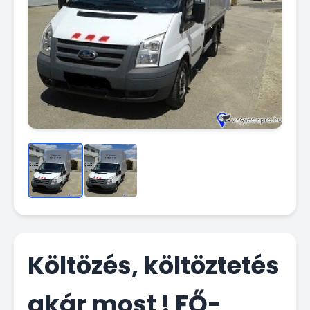
Költözés, költöztetés
akár most ! FŐ-