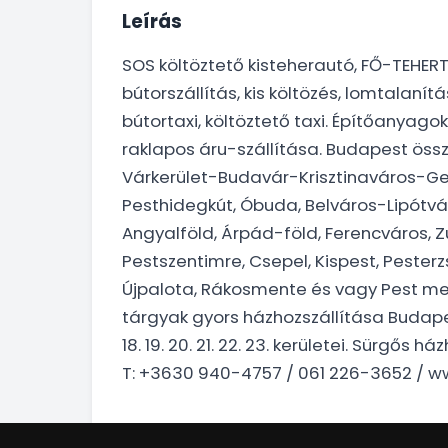
Leírás
SOS költöztető kisteherautó, FŐ-TEHERT
bútorszállítás, kis költözés, lomtalanít
bútortaxi, költöztető taxi. Építőanyagok
raklapos áru-szállítása. Budapest össz
Várkerület-Budavár-Krisztinaváros-Gel
Pesthidegkút, Óbuda, Belváros-Lipótvár
Angyalföld, Árpád-föld, Ferencváros, Z
Pestszentimre, Csepel, Kispest, Pester
Újpalota, Rákosmente és vagy Pest meg
tárgyak gyors házhozszállítása Budapest- 1. 2. 
18. 19. 20. 21. 22. 23. kerületei. Sürgős h
T: +3630 940-4757 / 061 226-3652 / w