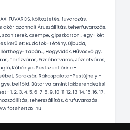
AXI FUVAROS, költöztetés, fuvarozás,
ás akár azonnal! Áruszállítás, teherfuvarozás,
, szaniterek, csempe, gipszkarton... egy- két
es kerület: Budafok-Tétény, Újbuda,
lérthegy-Tabán..., Hegyvidék, Hűvösvölgy,
os, Terézváros, Erzsébetváros, Józsefváros,
ugló, Kőbánya, Pestszentlőrinc -
zsébet, Soroksár, Rákospalota-Pestújhely -
ye, belföld. Bútor valamint lakberendezési
3. 4. 5. 6. 7. 8. 9. 10. 11. 12. 13. 14. 15. 16. 17.
ázhozszállítás, teherszállítás, árufuvarozás.
ww.fotehertaxi.hu