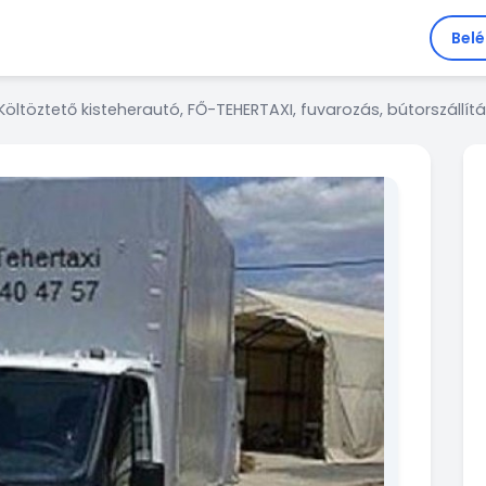
Bel
Költöztető kisteherautó, FŐ-TEHERTAXI, fuvarozás, bútorszállít