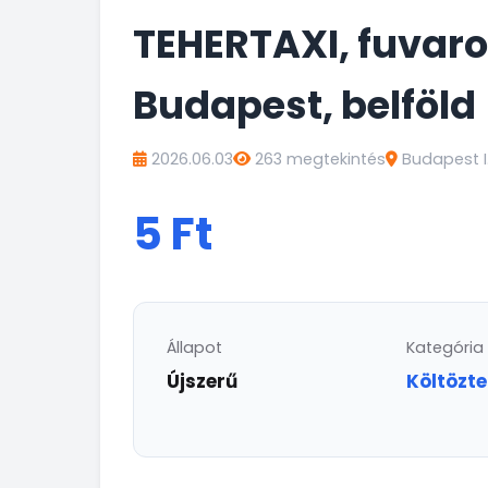
TEHERTAXI, fuvaro
Budapest, belföld
2026.06.03
263 megtekintés
Budapest I.
5 Ft
Állapot
Kategória
Újszerű
Költözte