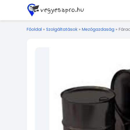
Főoldal
»
Szolgáltatások
»
Mezőgazdaság
»
Fárad