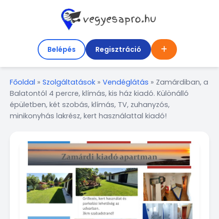
Belépés
Regisztráció
Főoldal
»
Szolgáltatások
»
Vendéglátás
»
Zamárdiban, a
Balatontól 4 percre, klímás, kis ház kiadó. Különálló
épületben, két szobás, klímás, TV, zuhanyzós,
minikonyhás lakrész, kert használattal kiadó!