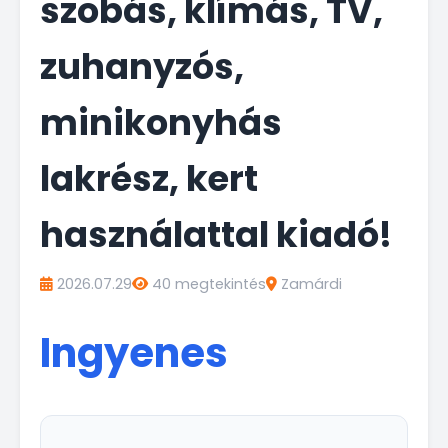
szobás, klímás, TV,
zuhanyzós,
minikonyhás
lakrész, kert
használattal kiadó!
2026.07.29
40 megtekintés
Zamárdi
Ingyenes