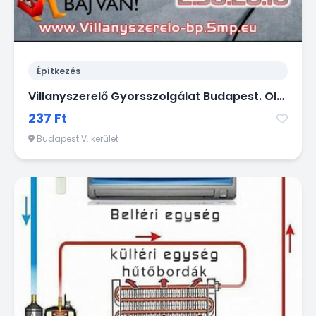
Építkezés
Villanyszerelő Gyorsszolgálat Budapest. Olcsó, Ügyes kezű Villanyszerelő Budapest -en gyorsan házhoz megy kisebb munkák miatt is!
237 Ft
Budapest V. kerület