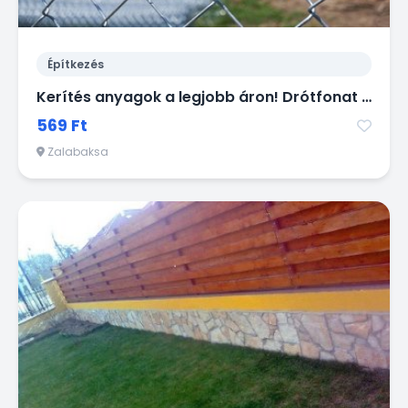
Építkezés
Kerítés anyagok a legjobb áron! Drótfonat vadháló betonoszlop kapu
569 Ft
Zalabaksa