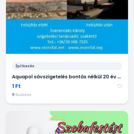
Építkezés
Aquapol sávszigetelés bontás nélkül 20 év garanciával!
1 Ft
Budaörs