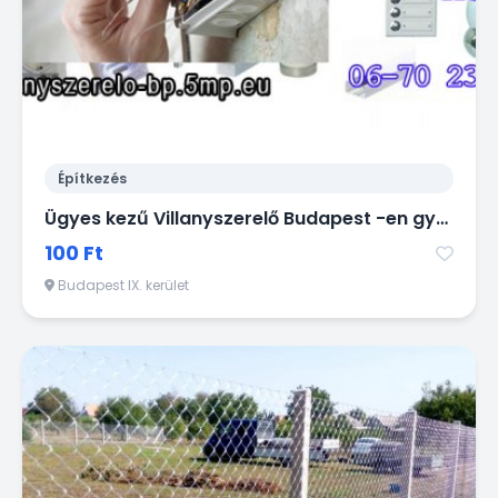
Építkezés
Ügyes kezű Villanyszerelő Budapest -en gyorsan házhoz megy kisebb munkák miatt is!
100 Ft
Budapest IX. kerület