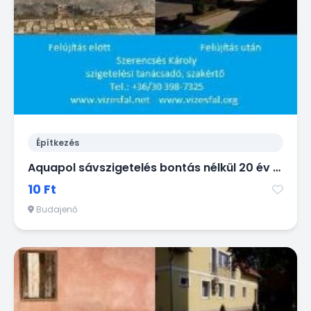
Építkezés
Aquapol sávszigetelés bontás nélkül 20 év garanciával!
10 Ft
Budajenő