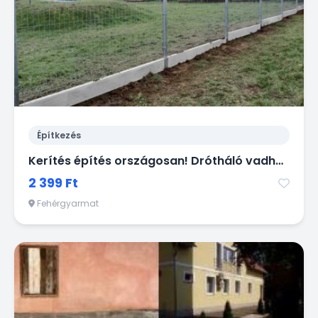
Építkezés
Kerítés építés országosan! Drótháló vadháló drótfonat oszlop kapu
2 399 Ft
Fehérgyarmat