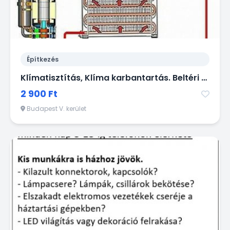
Építkezés
Klímatisztítás, Klíma karbantartás. Beltéri és kültéri klímák évenkénti vegyszeres és mechanikai tisztítása - gyorsan, olcsón házhoz megyek!
2 900 Ft
Budapest V. kerület