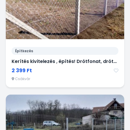
Építkezés
Kerítés kivitelezés , építés! Drótfonat, drótháló, vadháló, oszlop, kapu
2 399 Ft
Csákvár