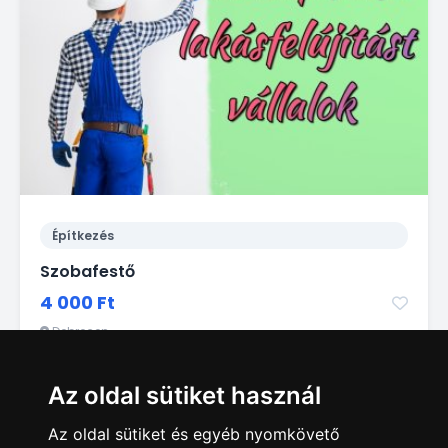
Építkezés
Szobafestő
4 000 Ft
Debrecen
Az oldal sütiket használ
Az oldal sütiket és egyéb nyomkövető
1
2
3
4
5
6
7