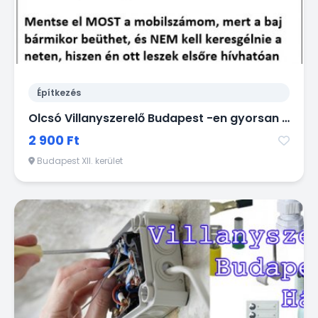
Építkezés
Olcsó Villanyszerelő Budapest -en gyorsan házhoz megy kisebb munkák miatt is!
2 900 Ft
Budapest XII. kerület