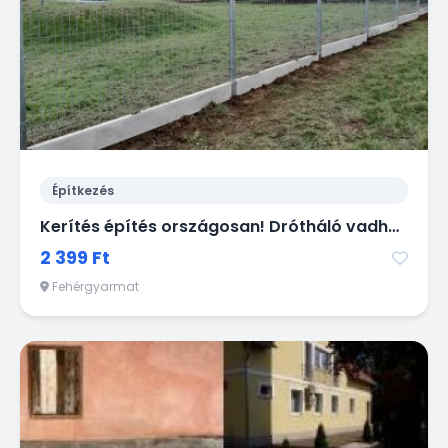
Építkezés
Kerítés építés országosan! Drótháló vadháló drótfonat oszlop kapu
2 399 Ft
Fehérgyarmat