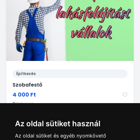
Építkezés
Szobafestő
4 000 Ft
Debrecen
Az oldal sütiket használ
Az oldal sütiket és egyéb nyomkövető
1
2
3
4
5
6
7