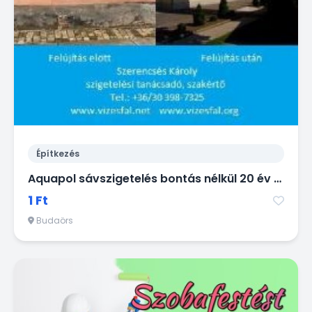
Építkezés
Aquapol sávszigetelés bontás nélkül 20 év garanciával!
1 Ft
Budaörs