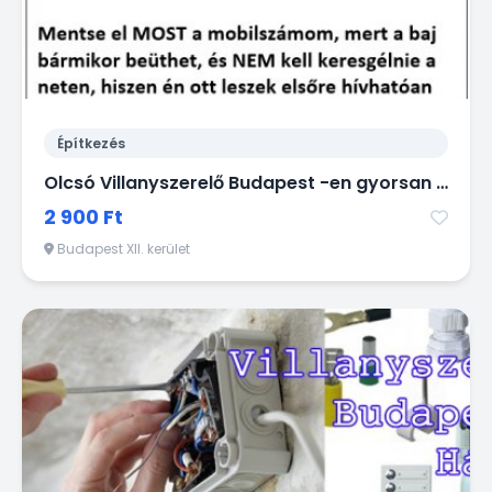
Építkezés
Olcsó Villanyszerelő Budapest -en gyorsan házhoz megy kisebb munkák miatt is!
2 900 Ft
Budapest XII. kerület