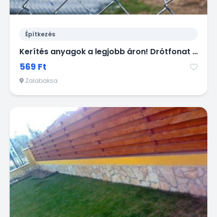
Építkezés
Kerítés anyagok a legjobb áron! Drótfonat vadháló betonoszlop kapu
569 Ft
Zalabaksa