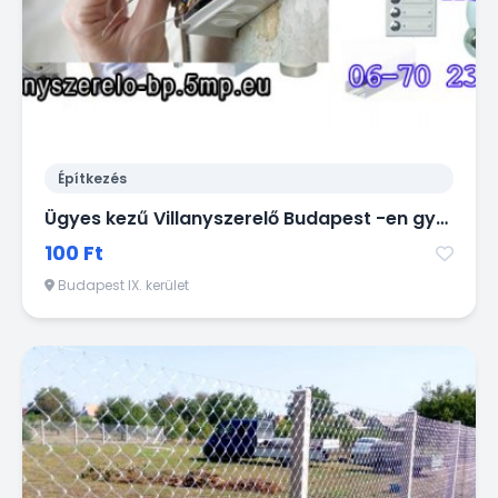
Építkezés
Ügyes kezű Villanyszerelő Budapest -en gyorsan házhoz megy kisebb munkák miatt is!
100 Ft
Budapest IX. kerület