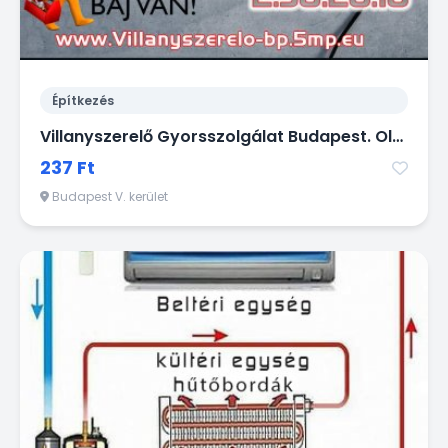
Építkezés
Villanyszerelő Gyorsszolgálat Budapest. Olcsó, Ügyes kezű Villanyszerelő Budapest -en gyorsan házhoz megy kisebb munkák miatt is!
237 Ft
Budapest V. kerület