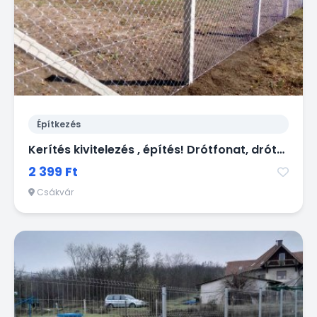
Építkezés
Kerítés kivitelezés , építés! Drótfonat, drótháló, vadháló, oszlop, kapu
2 399 Ft
Csákvár