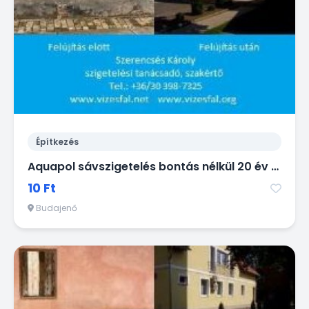
Építkezés
Aquapol sávszigetelés bontás nélkül 20 év garanciával!
10 Ft
Budajenő