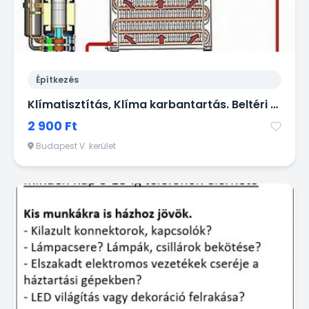
Építkezés
Klímatisztítás, Klíma karbantartás. Beltéri és kültéri klímák évenkénti vegyszeres és mechanikai tisztítása - gyorsan, olcsón házhoz megyek!
2 900 Ft
Budapest V. kerület