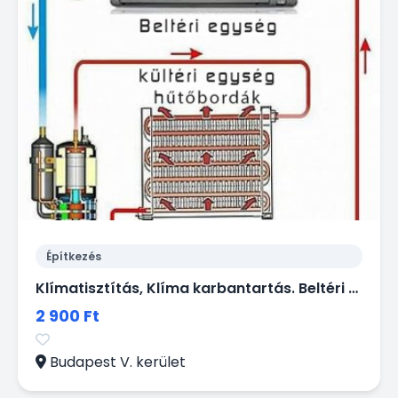
Építkezés
Klímatisztítás, Klíma karbantartás. Beltéri és kültéri klímák évenkénti vegyszeres és mechanikai tisztítása - gyorsan, olcsón házhoz megyek!
2 900 Ft
Budapest V. kerület