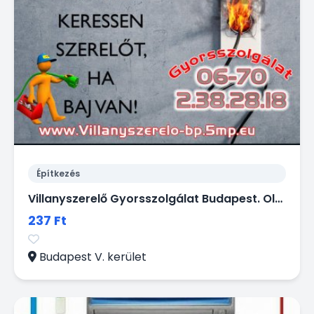
Építkezés
Villanyszerelő Gyorsszolgálat Budapest. Olcsó, Ügyes kezű Villanyszerelő Budapest -en gyorsan házhoz megy kisebb munkák miatt is!
237 Ft
Budapest V. kerület