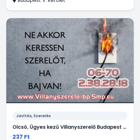
Budapest V. kerület
Javítás, Szerelés
Olcsó, Ügyes kezű Villanyszerelő Budapest -en gyorsan házhoz megy kisebb munkák miatt is!
237 Ft