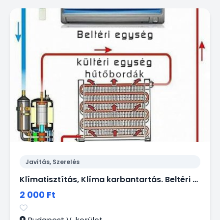
Javítás, Szerelés
Klímatisztítás, Klíma karbantartás. Beltéri és kültéri klímák évenkénti vegyszeres és mechanikai tisztítása - gyorsan, olcsón házhoz megyek!
2 000 Ft