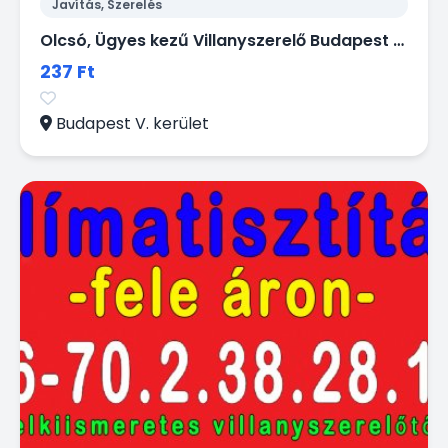
Javítás, Szerelés
Olcsó, Ügyes kezű Villanyszerelő Budapest -en gyorsan házhoz megy kisebb munkák miatt is!
237 Ft
Budapest V. kerület