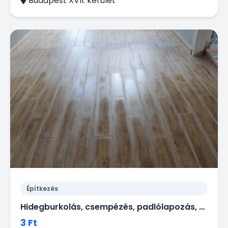
Budapest XVII. kerület
Építkezés
Hidegburkolás, csempézés, padlólapozás, hidegburkolat javítása
3 Ft