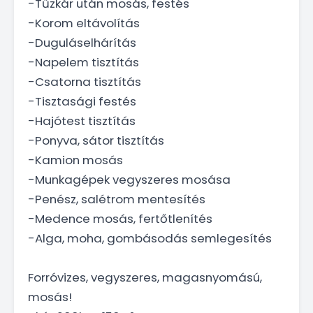
-Tűzkár után mosás, festés
-Korom eltávolítás
-Duguláselhárítás
-Napelem tisztítás
-Csatorna tisztítás
-Tisztasági festés
-Hajótest tisztítás
-Ponyva, sátor tisztítás
-Kamion mosás
-Munkagépek vegyszeres mosása
-Penész, salétrom mentesítés
-Medence mosás, fertőtlenítés
-Alga, moha, gombásodás semlegesítés
Forróvizes, vegyszeres, magasnyomású,
mosás!