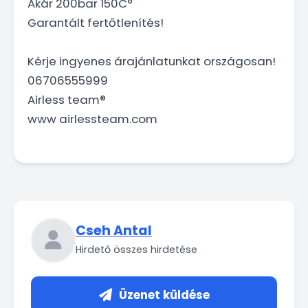
Akár 200bar 150C°
Garantált fertőtlenítés!
Kérje ingyenes árajánlatunkat országosan!
06706555999
Airless team®️
www airlessteam.com
Cseh Antal
Hirdető összes hirdetése
Üzenet küldése