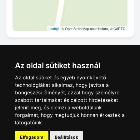
Leaflet
| © OpenStreetMap contributors, © CARTO
Megosztás
Az oldal sütiket használ
Az oldal sütiket és egyéb nyomkövető
technológiákat alkalmaz, hogy javítsa a
böngészési élményét, azzal hogy személyre
szabott tartalmakat és célzott hirdetéseket
jelenít meg, és elemzi a weboldalunk
forgalmát, hogy megtudjuk honnan érkeztek a
Hirdetésfeladás
|
Hirdetések
|
Impresszum
|
látogatóink.
Adatkezelés
|
ÁSZF
|
Apróhirdetés Blog
Elfogadom
Beállítások