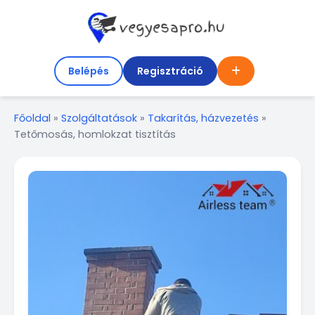
Belépés
Regisztráció
Főoldal
»
Szolgáltatások
»
Takarítás, házvezetés
»
Tetőmosás, homlokzat tisztítás