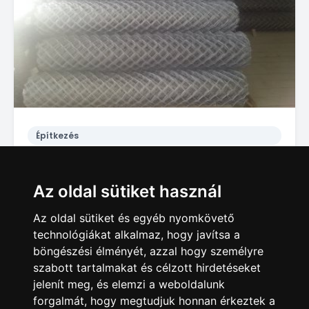
Építkezés
Drótfonat vadháló kerítésdrót drótkerítés szögesdrót kerítés építés huzal oszlop vaskapu táblás panel elem
489 Ft
Az oldal sütiket használ
Pitvaros
Az oldal sütiket és egyéb nyomkövető
technológiákat alkalmaz, hogy javítsa a
böngészési élményét, azzal hogy személyre
szabott tartalmakat és célzott hirdetéseket
jelenít meg, és elemzi a weboldalunk
forgalmát, hogy megtudjuk honnan érkeztek a