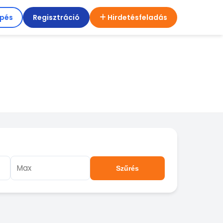
épés
Regisztráció
Hirdetésfeladás
Szűrés