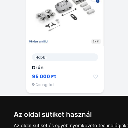
Hobbi
Drón
95 000 Ft
Csongrád
Az oldal sütiket használ
Hirdetésfela
Az oldal sütiket és egyéb nyomkövető technológiáka