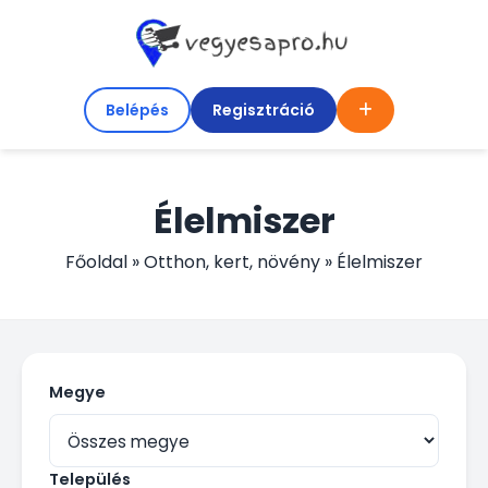
Belépés
Regisztráció
Élelmiszer
Főoldal
»
Otthon, kert, növény
»
Élelmiszer
Megye
Település