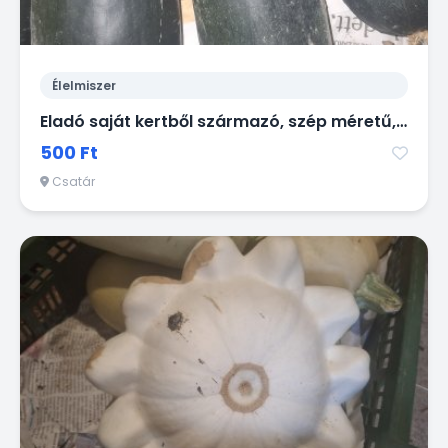
Élelmiszer
Eladó saját kertből származó, szép méretű, sötétzöld cukkini!
500 Ft
Csatár