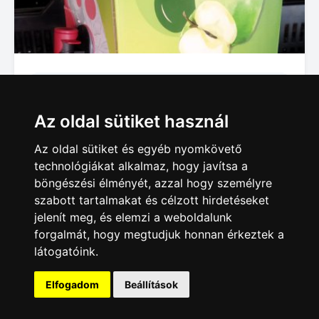
Élelmiszer
Szabolcsi alma eladó borsodban.
Az oldal sütiket használ
440 Ft
Az oldal sütiket és egyéb nyomkövető
Edelény
technológiákat alkalmaz, hogy javítsa a
böngészési élményét, azzal hogy személyre
szabott tartalmakat és célzott hirdetéseket
jelenít meg, és elemzi a weboldalunk
forgalmát, hogy megtudjuk honnan érkeztek a
látogatóink.
Hirdetésfeladás
|
Hirdetések
|
Impresszum
|
Adatkezelés
|
ÁSZF
|
Apróhirdetés Blog
Elfogadom
Beállítások
Minden jog fenntartva! © 2020-2026. 4Web Kft.