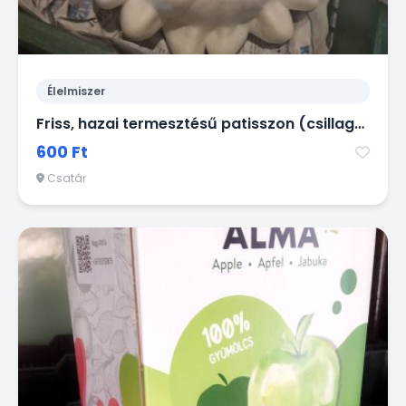
Élelmiszer
Friss, hazai termesztésű patisszon (csillagtök) eladó
600 Ft
Csatár