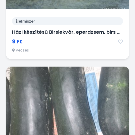
Élelmiszer
Házi készítésű Birslekvár, eperdzsem, birs befőtt
9 Ft
Vecsés