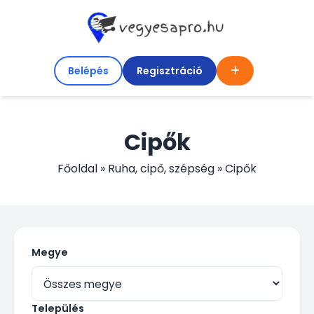
Belépés
Regisztráció
Cipők
Főoldal
»
Ruha, cipő, szépség
»
Cipők
Megye
Település