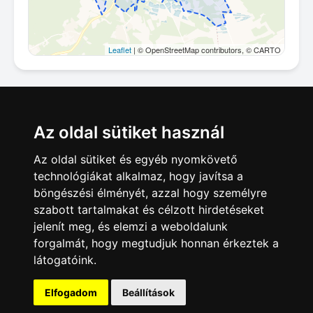
Leaflet
| © OpenStreetMap contributors, © CARTO
Megosztás
Az oldal sütiket használ
Az oldal sütiket és egyéb nyomkövető
technológiákat alkalmaz, hogy javítsa a
böngészési élményét, azzal hogy személyre
szabott tartalmakat és célzott hirdetéseket
jelenít meg, és elemzi a weboldalunk
forgalmát, hogy megtudjuk honnan érkeztek a
látogatóink.
Hirdetésfeladás
|
Hirdetések
|
Impresszum
|
Adatkezelés
|
ÁSZF
|
Apróhirdetés Blog
Elfogadom
Beállítások
Minden jog fenntartva! © 2020-2026. 4Web Kft.