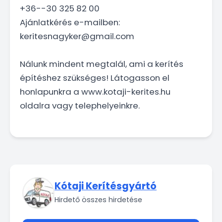
+36--30 325 82 00
Ajánlatkérés e-mailben:
keritesnagyker@gmail.com
Nálunk mindent megtalál, ami a kerítés
építéshez szükséges! Látogasson el
honlapunkra a www.kotaji-kerites.hu
oldalra vagy telephelyeinkre.
Kótaji Kerítésgyártó
Hirdető összes hirdetése