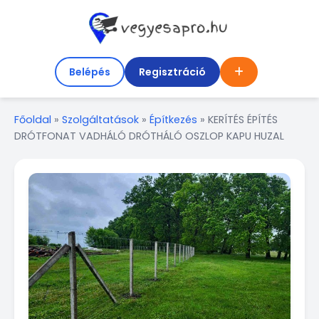
Belépés
Regisztráció
Főoldal
»
Szolgáltatások
»
Építkezés
»
KERÍTÉS ÉPÍTÉS
DRÓTFONAT VADHÁLÓ DRÓTHÁLÓ OSZLOP KAPU HUZAL