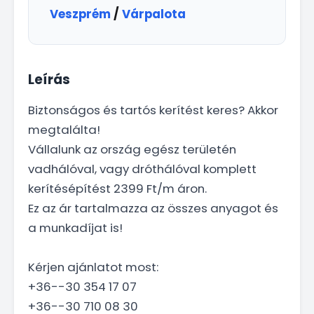
Veszprém
/
Várpalota
Leírás
Biztonságos és tartós kerítést keres? Akkor
megtalálta!
Vállalunk az ország egész területén
vadhálóval, vagy dróthálóval komplett
kerítésépítést 2399 Ft/m áron.
Ez az ár tartalmazza az összes anyagot és
a munkadíjat is!
Kérjen ajánlatot most:
+36--30 354 17 07
+36--30 710 08 30