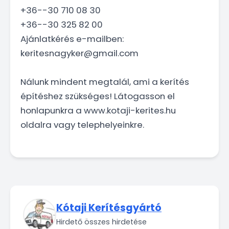
+36--30 710 08 30
+36--30 325 82 00
Ajánlatkérés e-mailben:
keritesnagyker@gmail.com
Nálunk mindent megtalál, ami a kerítés
építéshez szükséges! Látogasson el
honlapunkra a www.kotaji-kerites.hu
oldalra vagy telephelyeinkre.
Kótaji Kerítésgyártó
Hirdető összes hirdetése