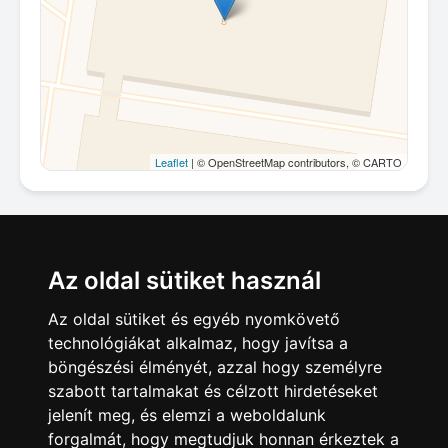
Leaflet
| © OpenStreetMap contributors, © CARTO
Megosztás
Az oldal sütiket használ
Az oldal sütiket és egyéb nyomkövető
technológiákat alkalmaz, hogy javítsa a
böngészési élményét, azzal hogy személyre
szabott tartalmakat és célzott hirdetéseket
jelenít meg, és elemzi a weboldalunk
forgalmát, hogy megtudjuk honnan érkeztek a