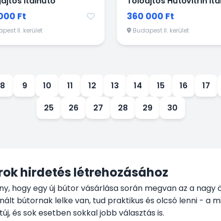
ajtós Italhűtő
Tolóajtós Hűtővitrin Ita
000 Ft
360 000 Ft
est II. kerület
Budapest II. kerület
8
9
10
11
12
13
14
15
16
17
25
26
27
28
29
30
orok hirdetés létrehozásához
ny, hogy egy új bútor vásárlása során megvan az a nagy 
lt bútornak lelke van, tud praktikus és olcsó lenni - a 
j, és sok esetben sokkal jobb választás is.