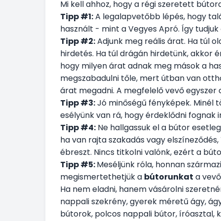
Mi kell ahhoz, hogy a régi szeretett búto
Tipp #1:
A legalapvetőbb lépés, hogy talá
használt - mint a Vegyes Apró. Így tudjuk 
Tipp #2:
Adjunk meg reális árat. Ha túl o
hirdetés. Ha túl drágán hirdetünk, akkor 
hogy milyen árat adnak meg mások a haso
megszabadulni tőle, mert útban van ottho
árat megadni. A megfelelő vevő egyszer 
Tipp #3:
Jó minőségű fényképek. Minél t
esélyünk van rá, hogy érdeklődni fognak i
Tipp #4:
Ne hallgassuk el a bútor esetlege
ha van rajta szakadás vagy elszíneződés, 
ébreszt. Nincs titkolni valónk, ezért a bú
Tipp #5:
Meséljünk róla, honnan származik
megismertethetjük a
bútorunkat
a vevőv
Ha nem eladni, hanem vásárolni szeretnén
nappali szekrény, gyerek méretű ágy, ág
bútorok, polcos nappali bútor, íróasztal, k