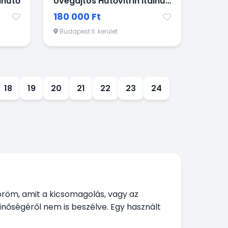
lhűtő
Üvegajtós Hűtővitrin Italhűtő
180 000 Ft
Budapest II. kerület
18
19
20
21
22
23
24
öröm, amit a kicsomagolás, vagy az
minőségéről nem is beszélve. Egy használt