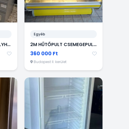
Egyéb
AHT 210 ÜVEGTETŐS MÉLYHŰTŐLÁDA FAGYASZTÓLÁDA
2M HŰTŐPULT CSEMEGEPULT HENTESPULT
360 000 Ft
Budapest II. kerület