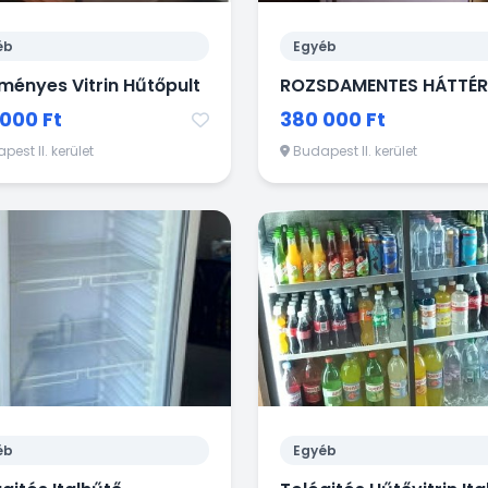
éb
Egyéb
ményes Vitrin Hűtőpult
000 Ft
380 000 Ft
est II. kerület
Budapest II. kerület
éb
Egyéb