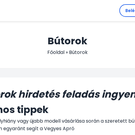
Bel
Bútorok
Főoldal
»
Bútorok
rok hirdetés feladás ingye
nos tippek
elyhiány vagy újabb modell vásárlása során a szeretett b
en egyaránt segít a Vegyes Apró