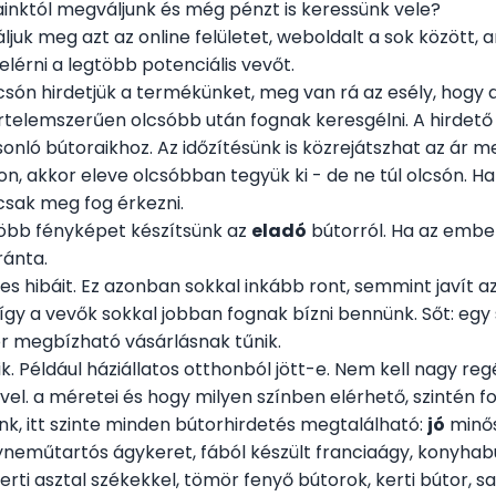
rainktól megváljunk és még pénzt is keressünk vele?
ljuk meg azt az online felületet, weboldalt a sok között,
elérni a legtöbb potenciális vevőt.
lcsón hirdetjük a termékünket, meg van rá az esély, hogy 
értelemszerűen olcsóbb után fognak keresgélni. A hirdető
nló bútoraikhoz. Az időzítésünk is közrejátszhat az ár
n, akkor eleve olcsóbban tegyük ki - de ne túl olcsón. H
csak meg fog érkezni.
öbb fényképet készítsünk az
eladó
bútorról. Ha az ember
ránta.
s hibáit. Ez azonban sokkal inkább ront, semmint javít az 
így a vevők sokkal jobban fognak bízni bennünk. Sőt: egy
tor megbízható vásárlásnak tűnik.
. Például háziállatos otthonból jött-e. Nem kell nagy regé
el. a méretei és hogy milyen színben elérhető, szintén f
k, itt szinte minden bútorhirdetés megtalálható:
jó
minős
yneműtartós ágykeret, fából készült franciaágy, konyhab
erti asztal székekkel, tömör fenyő bútorok, kerti bútor, sar