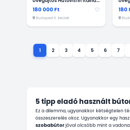
Üvegajtós Hűtővitrin Italhűtő
Üveg
180 000 Ft
180 
Budapest II. kerület
Budap
1
2
3
4
5
6
7
5 tipp eladó használt bút
Ez a dilemma, ugyanakkor kétségtelen té
összeszerelés okoz. Ugyanakkor egy haszná
szobabútor
jóval olcsóbb mint a vadonatú