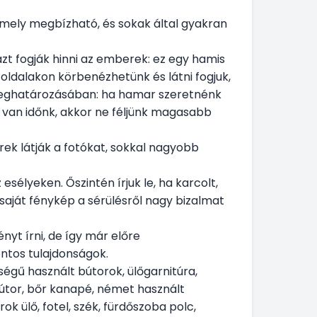
 amely megbízható, és sokak által gyakran
azt fogják hinni az emberek: ez egy hamis
 oldalakon körbenézhetünk és látni fogjuk,
 meghatározásában: ha hamar szeretnénk
a van időnk, akkor ne féljünk magasabb
ek látják a fotókat, sokkal nagyobb
esélyeken. Őszintén írjuk le, ha karcolt,
 saját fénykép a sérülésről nagy bizalmat
nyt írni, de így már előre
ontos tulajdonságok.
égű használt bútorok, ülőgarnitúra,
útor, bőr kanapé, német használt
ok ülő, fotel, szék, fürdőszoba polc,