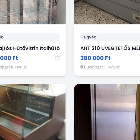
éb
Egyéb
ajtós Hűtővitrin Italhűtő
000 Ft
380 000 Ft
est II. kerület
Budapest II. kerület