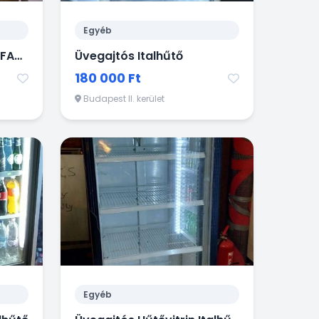
Egyéb
ROZSDAMENTES HÁTTÉRFAGYASZTÓ MÉLYHŰTŐSZEKRÉNY
Üvegajtós Italhűtő
180 000 Ft
Budapest II. kerület
Egyéb