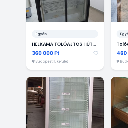
Egyéb
Egy
HELKAMA TOLÓAJTÓS HŰTŐVITRIN ITALHŰTŐ
Toló
360 000 Ft
460 
Budapest II. kerület
Budap