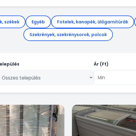
k, székek
Egyéb
Fotelek, kanapék, ülőgarnitúrák
Szekrények, szekrénysorok, polcok
elepülés
Ár (Ft)