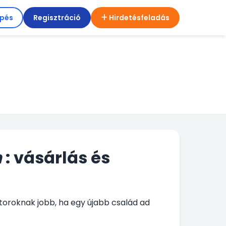
épés
Regisztráció
Hirdetésfeladás
n
: vásárlás és
útoroknak jobb, ha egy újabb család ad