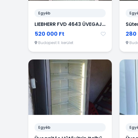
Egyéb
Egy
LIEBHERR FVD 4643 ÜVEGAJTÓS MÉLYHŰTŐ FAGYASZTÓSZEKRÉNY
Süte
520 000 Ft
280 
Budapest II. kerület
Budap
Egyéb
Egy