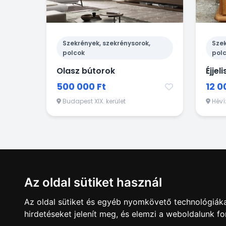
Szekrények, szekrénysorok,
Szek
polcok
pol
Olasz bútorok
Éjje
500 000 Ft
12 0
Budapest XIX. kerület
Héví
Az oldal sütiket használ
Az oldal sütiket és egyéb nyomkövető technológiáka
hirdetéseket jelenít meg, és elemzi a weboldalunk f
Hirdetésfela