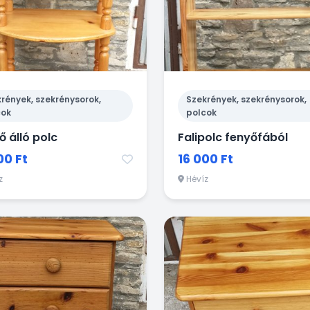
rények, szekrénysorok,
Szekrények, szekrénysorok,
cok
polcok
ő álló polc
Falipolc fenyőfából
00 Ft
16 000 Ft
z
Hévíz