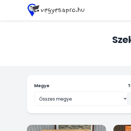
Sze
Megye
T