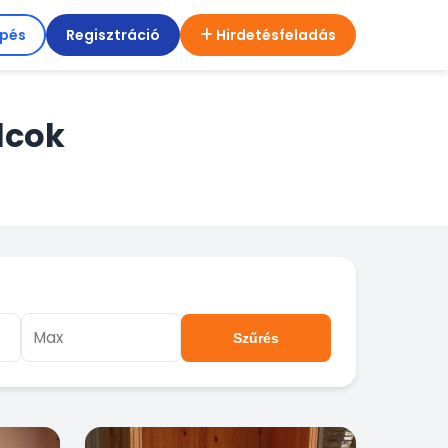
épés
Regisztráció
Hirdetésfeladás
lcok
Szűrés