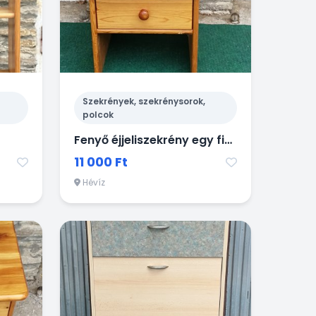
Szekrények, szekrénysorok,
polcok
Fenyő éjjeliszekrény egy fiókkal
11 000 Ft
Hévíz