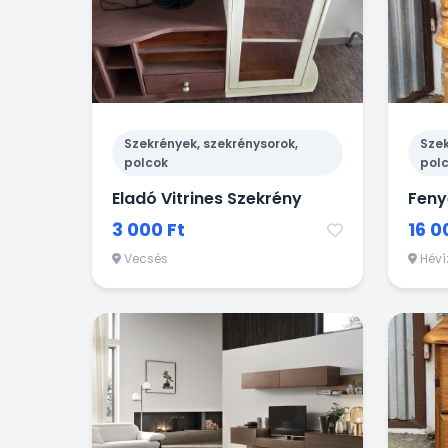
Szekrények, szekrénysorok,
Szek
polcok
pol
Eladó Vitrines Szekrény
Feny
3 000 Ft
16 0
Vecsés
Héví