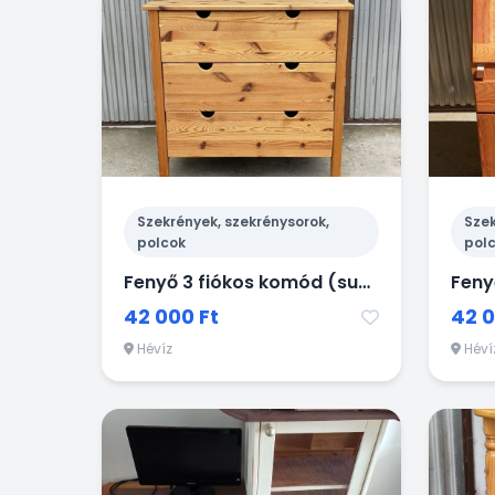
Szekrények, szekrénysorok,
Szek
polcok
pol
Fenyő 3 fiókos komód (sublót)
Feny
42 000 Ft
42 0
Hévíz
Héví