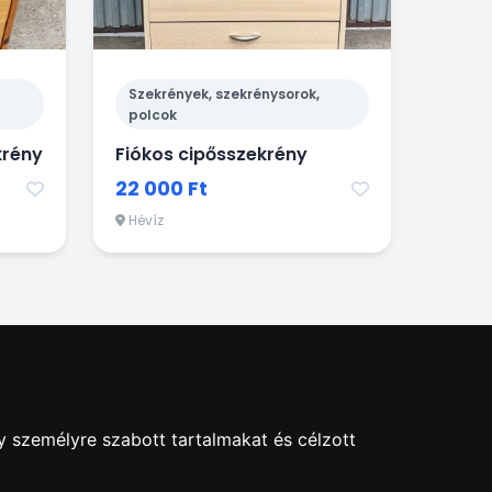
Szekrények, szekrénysorok,
polcok
krény
Fiókos cipősszekrény
22 000 Ft
Hévíz
y személyre szabott tartalmakat és célzott
hirdetés Blog