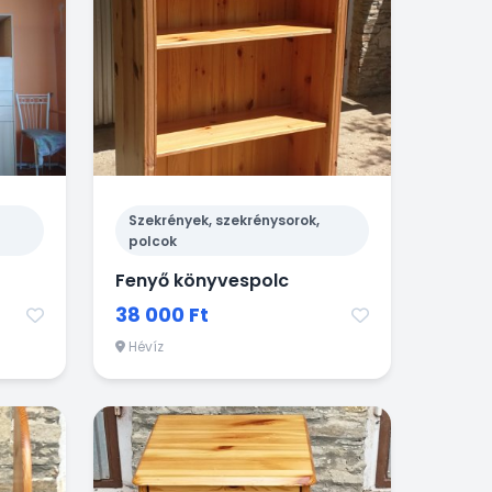
Szekrények, szekrénysorok,
polcok
Fenyő könyvespolc
38 000 Ft
Hévíz