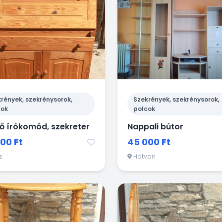
rények, szekrénysorok,
Szekrények, szekrénysorok,
cok
polcok
ő írókomód, szekreter
Nappali bútor
00 Ft
45 000 Ft
z
Hatvan