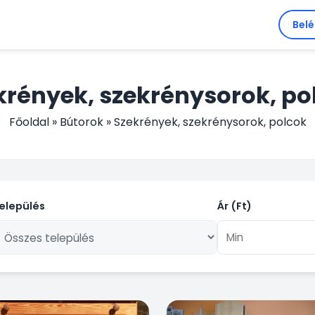
Bel
krények, szekrénysorok, po
Főoldal
»
Bútorok
»
Szekrények, szekrénysorok, polcok
elepülés
Ár (Ft)