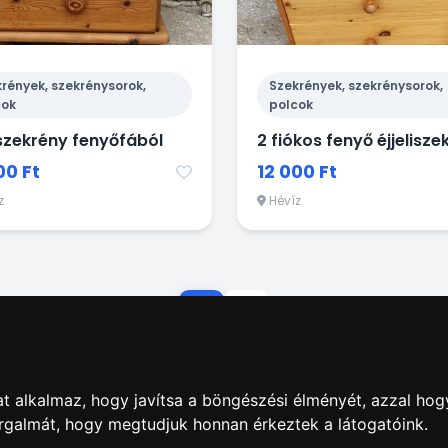
rények, szekrénysorok,
Szekrények, szekrénysorok,
cok
polcok
liszekrény fenyőfából
2 fiókos fenyő éjjelisze
00 Ft
12 000 Ft
z
Hévíz
1
2
t alkalmaz, hogy javítsa a böngészési élményét, azzal hog
orgalmát, hogy megtudjuk honnan érkeztek a látogatóink.
dás
|
Hirdetések
|
Impresszum
|
Adatkezelés
|
ÁSZF
|
Apró