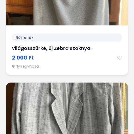
Női ruhák
világosszürke, új Zebra szoknya.
2 000 Ft
Nyíregyháza