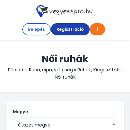
Belépés
Regisztráció
Női ruhák
Főoldal
»
Ruha, cipő, szépség
»
Ruhák, Kiegészítők
»
Női ruhák
Megye