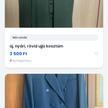
Női ruhák
új, nyári, rövid ujjú kosztüm
3 500 Ft
Nyíregyháza