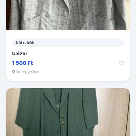
Női ruhák
blézer
1 500 Ft
Nyíregyháza