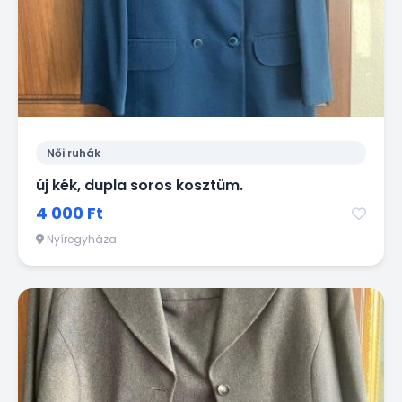
Női ruhák
új kék, dupla soros kosztüm.
4 000 Ft
Nyíregyháza