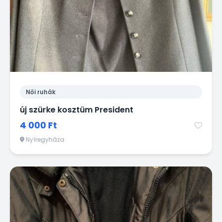
Női ruhák
új szürke kosztüm President
4 000 Ft
Nyíregyháza