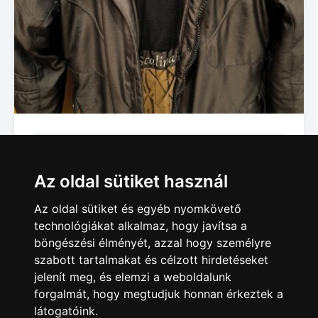
Női ruhák
Wellenstein S méretű női kabát
Az oldal sütiket használ
25 000 Ft
Az oldal sütiket és egyéb nyomkövető
Debrecen
technológiákat alkalmaz, hogy javítsa a
böngészési élményét, azzal hogy személyre
szabott tartalmakat és célzott hirdetéseket
jelenít meg, és elemzi a weboldalunk
forgalmát, hogy megtudjuk honnan érkeztek a
látogatóink.
Hirdetésfeladás
|
Hirdetések
|
Impresszum
|