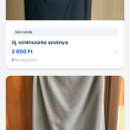
Női ruhák
Új, sötétszürke szoknya
2 000 Ft
Nyíregyháza