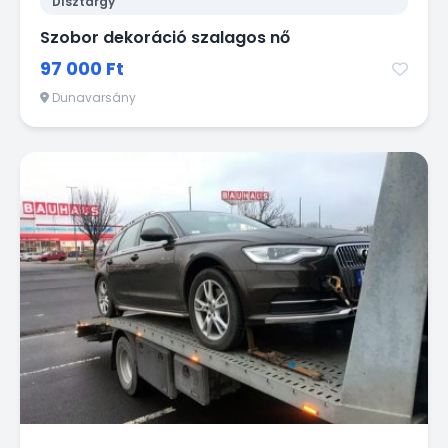
Dísztárgy
Szobor dekoráció szalagos nő
97 000 Ft
Dunavarsány