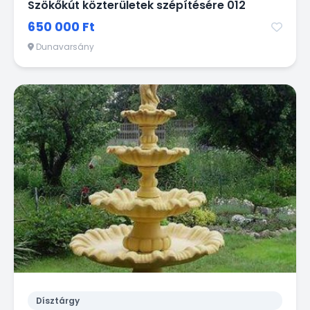
Szökőkút közterületek szépítésére 012
650 000 Ft
Dunavarsány
Dísztárgy