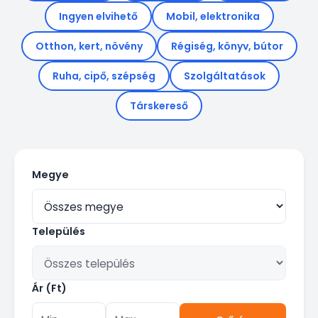
Ingyen elvihető
Mobil, elektronika
Otthon, kert, növény
Régiség, könyv, bútor
Ruha, cipő, szépség
Szolgáltatások
Társkereső
Megye
Település
Ár (Ft)