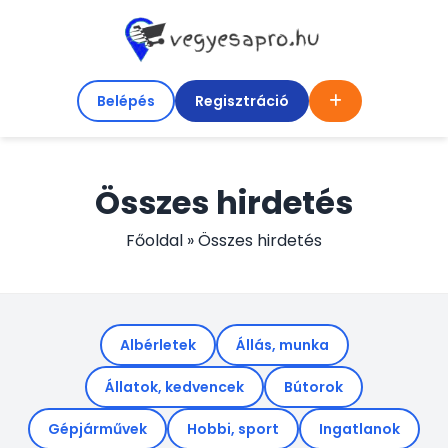
Belépés
Regisztráció
Összes hirdetés
Főoldal
»
Összes hirdetés
Albérletek
Állás, munka
Állatok, kedvencek
Bútorok
Gépjárművek
Hobbi, sport
Ingatlanok