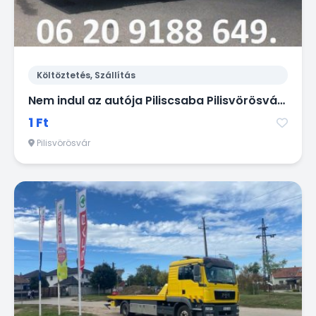
Költöztetés, Szállítás
Nem indul az autója Piliscsaba Pilisvörösvár Pilisszentiván környékén? Segítünk.
1 Ft
Pilisvörösvár