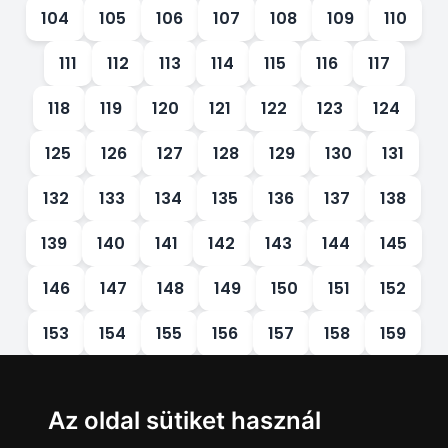
104
105
106
107
108
109
110
111
112
113
114
115
116
117
118
119
120
121
122
123
124
125
126
127
128
129
130
131
132
133
134
135
136
137
138
139
140
141
142
143
144
145
146
147
148
149
150
151
152
153
154
155
156
157
158
159
160
161
162
163
164
165
166
Az oldal sütiket használ
167
168
169
170
171
172
173