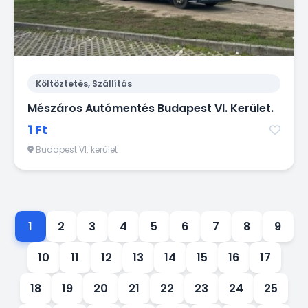
Költöztetés, Szállítás
Mészáros Autómentés Budapest VI. Kerület.
1 Ft
Budapest VI. kerület
1
2
3
4
5
6
7
8
9
10
11
12
13
14
15
16
17
18
19
20
21
22
23
24
25