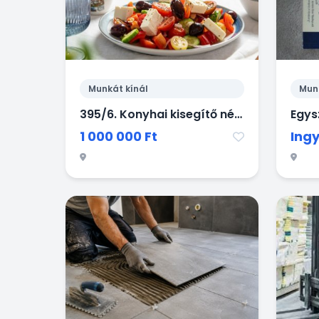
Munkát kínál
Mun
395/6. Konyhai kisegítő német állás Alpok
1 000 000 Ft
Ing