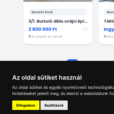
Munkát kínál
Mun
3/1. Burkoló állás svájci építőipari vállalatnál
2 600 000 Ft
Ing
Budapest XII. kerület
Misk
1
2
3
4
Az oldal sütiket használ
Az oldal sütiket és egyéb nyomkövető technológiáka
hirdetéseket jelenít meg, és elemzi a weboldalunk f
Hirdetésfela
Elfogadom
Beállítások