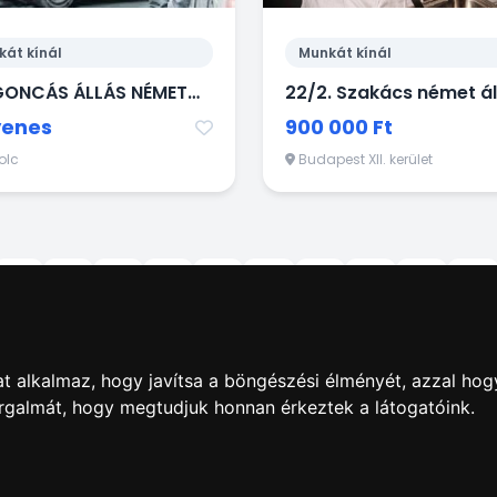
kát kínál
Munkát kínál
TARGONCÁS ÁLLÁS NÉMETORSZÁGBAN!
yenes
900 000 Ft
olc
Budapest XII. kerület
5
6
7
8
9
10
11
12
13
14
t alkalmaz, hogy javítsa a böngészési élményét, azzal hog
orgalmát, hogy megtudjuk honnan érkeztek a látogatóink.
dás
|
Hirdetések
|
Impresszum
|
Adatkezelés
|
ÁSZF
|
Apró
Minden jog fenntartva! © 2020-2026. 4Web Kft.