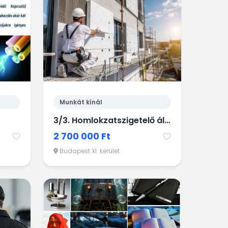
Munkát kínál
3/3. Homlokzatszigetelő állás svájci építőipari vállalatnál
2 700 000 Ft
Budapest XI. kerület