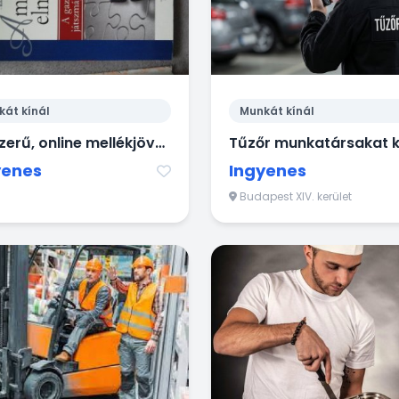
kát kínál
Munkát kínál
Egyszerű, online mellékjövedelem bárkinek
yenes
Ingyenes
Budapest XIV. kerület