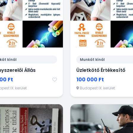
kát kínál
Munkát kínál
nyszerelői Állás
Üzletkötő Értékesítő
00 Ft
100 000 Ft
est IX. kerület
Budapest IX. kerület