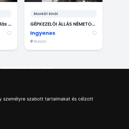
Munkát kínál
22/2. Szakács német állás Schwabach
GÉPKEZELÖI ÁLLÁS NÉMETORSZÁGBAN!
Ingyenes
Miskolc
15
16
17
18
y személyre szabott tartalmakat és célzott
hirdetés Blog