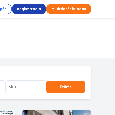
épés
Regisztráció
Hirdetésfeladás
Szűrés