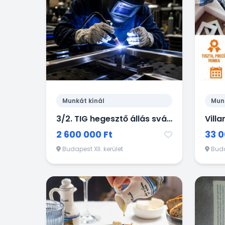
Munkát kínál
Mun
3/2. TIG hegesztő állás svájci ipari vállalatnál
Villa
2 600 000 Ft
33 0
Budapest XII. kerület
Budap