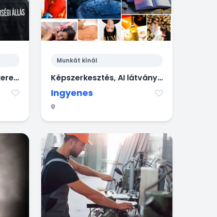
Munkát kínál
Tűzőr munkatársakat keresünk Budapesten
Képszerkesztés, AI látványtervezés
Ingyenes