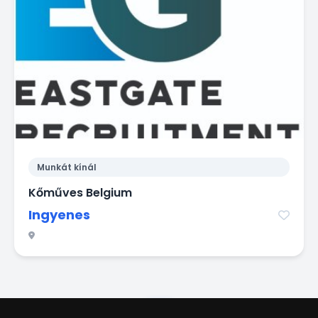
Munkát kínál
Kőműves Belgium
Ingyenes
1
2
3
4
5
6
7
8
9