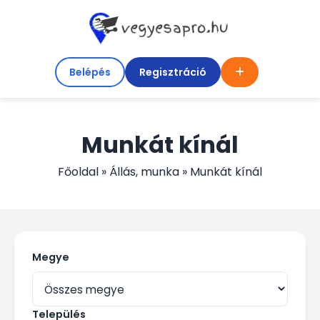
Belépés
Regisztráció
Munkát kínál
Főoldal
»
Állás, munka
»
Munkát kínál
Megye
Település