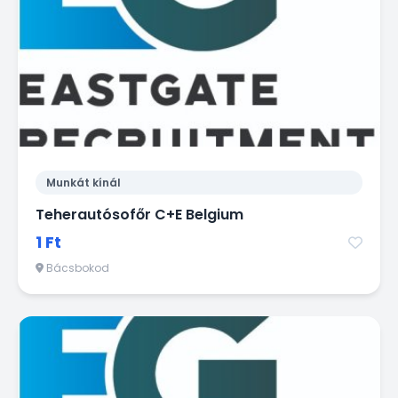
Munkát kínál
Teherautósofőr C+E Belgium
1 Ft
Bácsbokod