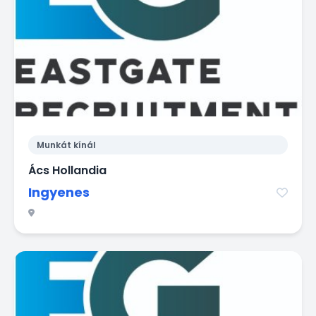
Munkát kínál
Ács Hollandia
Ingyenes