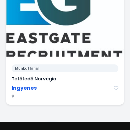
Munkát kínál
Tetőfedő Norvégia
Ingyenes
1
2
3
4
5
6
7
8
9