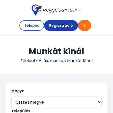
Belépés
Regisztráció
Munkát kínál
Főoldal
»
Állás, munka
»
Munkát kínál
Megye
Település