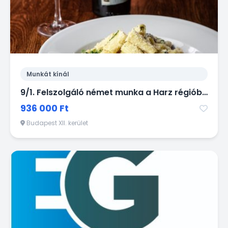
Munkát kínál
9/1. Felszolgáló német munka a Harz régióban
936 000 Ft
Budapest XII. kerület