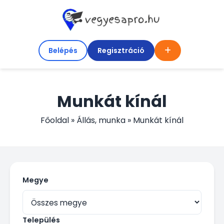
Belépés
Regisztráció
Munkát kínál
Főoldal
»
Állás, munka
»
Munkát kínál
Megye
Település