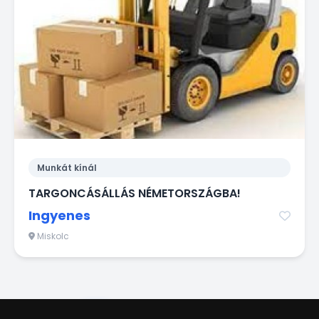
Munkát kínál
TARGONCÁSÁLLÁS NÉMETORSZÁGBA!
Ingyenes
Miskolc
1
2
3
4
5
6
7
8
9