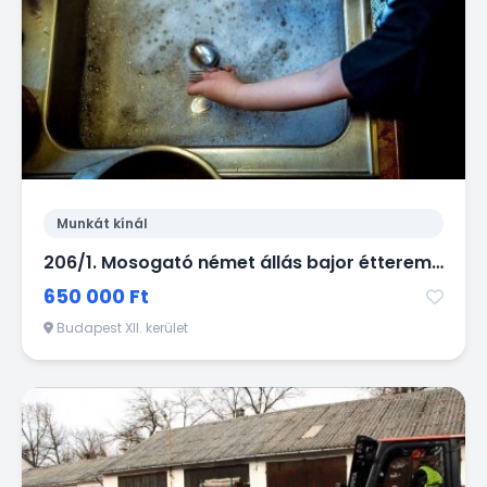
Munkát kínál
206/1. Mosogató német állás bajor étterem München
650 000 Ft
Budapest XII. kerület