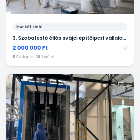
Munkát kínál
3. Szobafestő állás svájci építőipari vállalatnál
2 000 000 Ft
Budapest XII. kerület