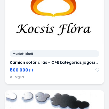
Munkát kínál
Kamion sofőr állás - C+E kategóriás jogosítvánnyal
800 000 Ft
Szeged