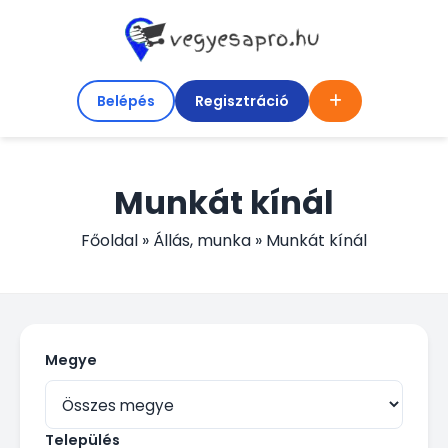
Belépés
Regisztráció
Munkát kínál
Főoldal
»
Állás, munka
»
Munkát kínál
Megye
Település