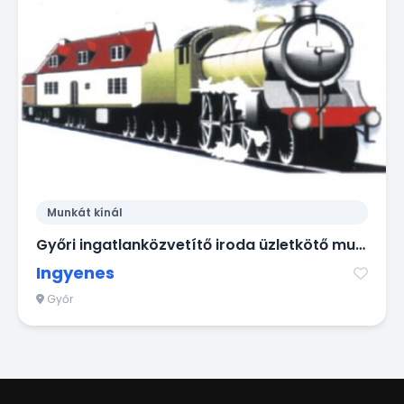
Munkát kínál
Győri ingatlanközvetítő iroda üzletkötő munkatársakat keres
Ingyenes
Győr
1
2
3
4
5
6
7
8
9