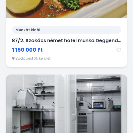
Munkát kínál
87/2. Szakács német hotel munka Deggendorf
1 150 000 Ft
Budapest XI. kerület